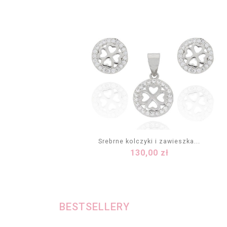
Srebrne kolczyki i zawieszka...
Cena
130,00 zł
DODAJ DO KOSZYKA
BESTSELLERY