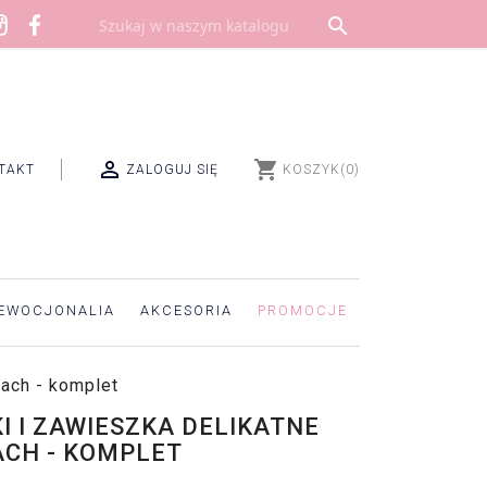


shopping_cart
TAKT
ZALOGUJ SIĘ
KOSZYK
(0)
EWOCJONALIA
AKCESORIA
PROMOCJE
iach - komplet
I I ZAWIESZKA DELIKATNE
ACH - KOMPLET