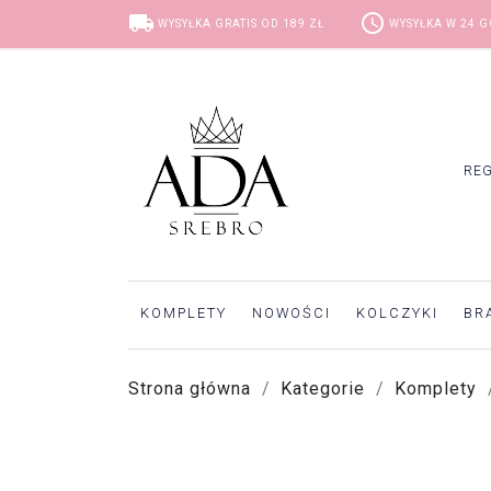
local_shipping
access_time
WYSYŁKA GRATIS OD 189 ZŁ
WYSYŁKA W 24 
RE
KOMPLETY
NOWOŚCI
KOLCZYKI
BR
Strona główna
Kategorie
Komplety