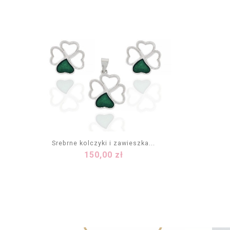
Srebrne kolczyki i zawieszka...
Cena
150,00 zł
DODAJ DO KOSZYKA