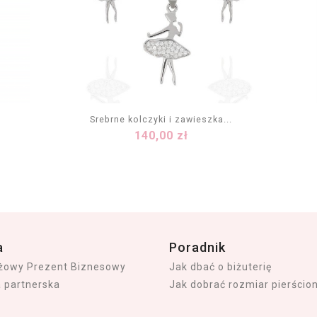
Srebrne kolczyki i zawieszka...
Cena
140,00 zł
DODAJ DO KOSZYKA
a
Poradnik
iżowy Prezent Biznesowy
Jak dbać o biżuterię
a partnerska
Jak dobrać rozmiar pierścio