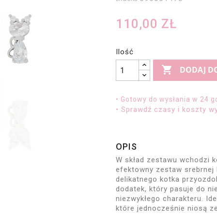
110,00 ZŁ
Ilość

DODAJ D
• Gotowy do wysłania w 24 g
• Sprawdź czasy i koszty wy
OPIS
W skład zestawu wchodzi k
efektowny zestaw srebrnej
delikatnego kotka przyozdo
dodatek, który pasuje do nie
niezwykłego charakteru. Id
które jednocześnie niosą z