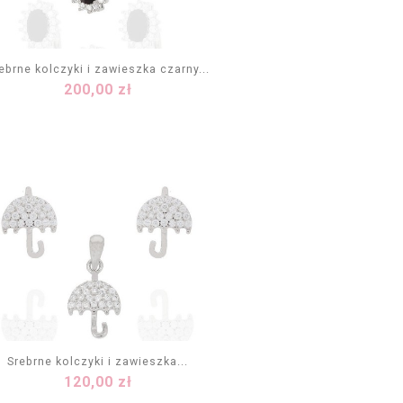
ebrne kolczyki i zawieszka czarny...
Cena
200,00 zł
DODAJ DO KOSZYKA
Srebrne kolczyki i zawieszka...
Cena
120,00 zł
DODAJ DO KOSZYKA