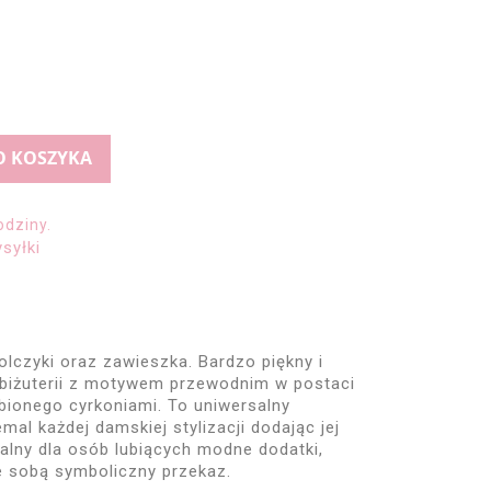
O KOSZYKA
odziny.
syłki
olczyki oraz zawieszka
. Bardzo piękny i
 biżuterii z motywem przewodnim w postaci
bionego cyrkoniami. To uniwersalny
mal każdej damskiej stylizacji dodając jej
ealny dla osób lubiących modne dodatki,
e sobą symboliczny przekaz.