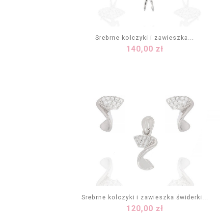
Srebrne kolczyki i zawieszka...
Cena
140,00 zł
DODAJ DO KOSZYKA
Srebrne kolczyki i zawieszka świderki...
Cena
120,00 zł
DODAJ DO KOSZYKA