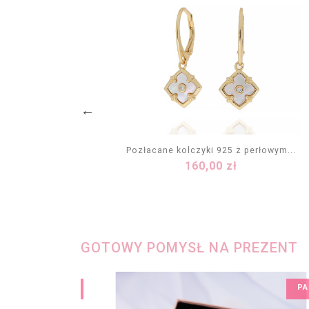
acanym...
Pozłacane kolczyki 925 z perłowym...
Cena
160,00 zł
KA
DODAJ DO KOSZYKA
GOTOWY POMYSŁ NA PREZENT
PAKIET
PA