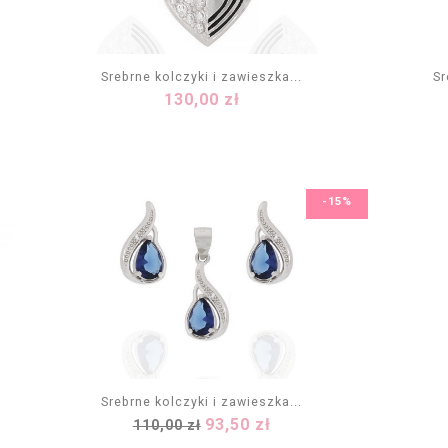
Srebrne kolczyki i zawieszka...
Sr
Cena
130,00 zł
DODAJ DO KOSZYKA
-15%
Srebrne kolczyki i zawieszka...
Cena
Cena
93,50 zł
110,00 zł
DODAJ DO KOSZYKA
podstawowa