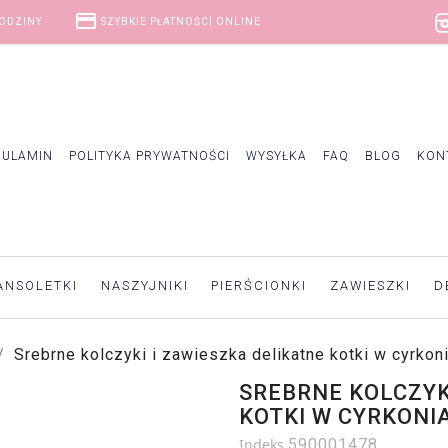
credit_card
GODZINY
SZYBKIE PŁATNOŚCI ONLINE
GULAMIN
POLITYKA PRYWATNOŚCI
WYSYŁKA
FAQ
BLOG
KON
ANSOLETKI
NASZYJNIKI
PIERŚCIONKI
ZAWIESZKI
D
Srebrne kolczyki i zawieszka delikatne kotki w cyrkon
SREBRNE KOLCZYK
KOTKI W CYRKONI
Indeks
590001478