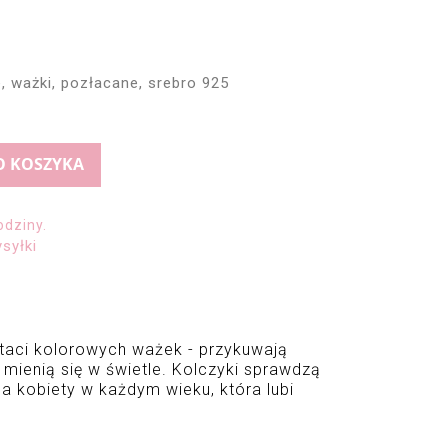
, ważki, pozłacane, srebro 925
O KOSZYKA
odziny.
syłki
taci kolorowych ważek - przykuwają 
e mienią się w świetle
. Kolczyki sprawdzą 
la kobiety w każdym wieku, która lubi 