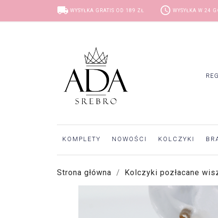
local_shipping
access_time
WYSYŁKA GRATIS OD 189 ZŁ
WYSYŁKA W 24 
RE
KOMPLETY
NOWOŚCI
KOLCZYKI
BR
Strona główna
Kolczyki pozłacane wis