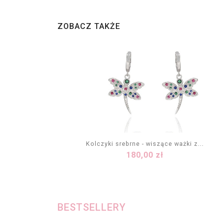
ZOBACZ TAKŻE
Kolczyki srebrne - wiszące ważki z...
Cena
180,00 zł
DODAJ DO KOSZYKA
BESTSELLERY