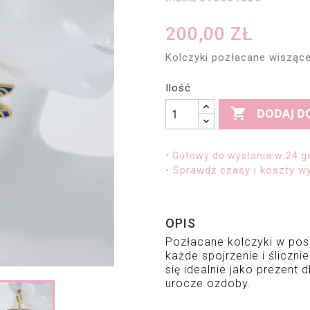
200,00 ZŁ
Kolczyki pozłacane wiszące
Ilość

DODAJ D
• Gotowy do wysłania w 24 g
• Sprawdź czasy i koszty wy
OPIS
Pozłacane kolczyki w pos
każde spojrzenie i 
śliczni
się idealnie jako prezent d
urocze ozdoby.