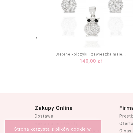
 czarny...
Srebrne kolczyki i zawieszka małe...
Cena
140,00 zł
KA
DODAJ DO KOSZYKA
Zakupy Online
Firm
Dostawa
Prest
Reklamacje i zwroty
Ofert
Strona korzysta z plików cookie w
Polityka prywatności i cookies
O nas