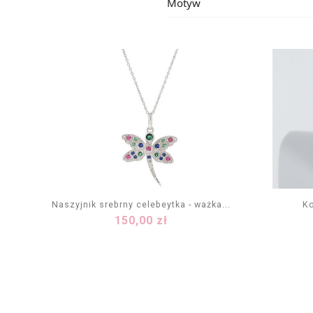
Motyw
Naszyjnik srebrny celebeytka - ważka...
Ko
Cena
150,00 zł
DODAJ DO KOSZYKA