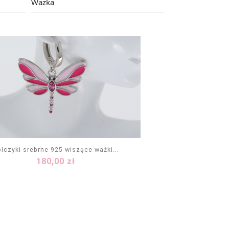
Ważka
lczyki srebrne 925 wiszące ważki...
Cena
180,00 zł
DODAJ DO KOSZYKA