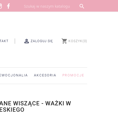


shopping_cart
TAKT
ZALOGUJ SIĘ
KOSZYK
(0)
EWOCJONALIA
AKCESORIA
PROMOCJE
ANE WISZĄCE - WAŻKI W
IESKIEGO