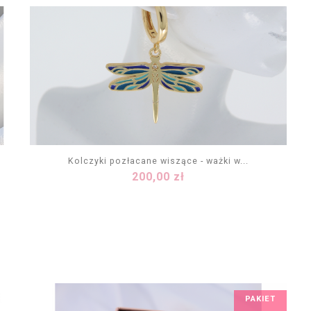
Kolczyki pozłacane wiszące - ważki w...
Cena
200,00 zł
DODAJ DO KOSZYKA
PAKIET