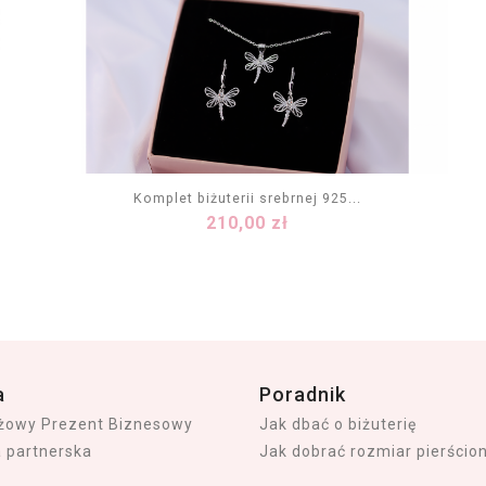
Komplet biżuterii srebrnej 925...
Cena
210,00 zł
DODAJ DO KOSZYKA
a
Poradnik
iżowy Prezent Biznesowy
Jak dbać o biżuterię
a partnerska
Jak dobrać rozmiar pierścio