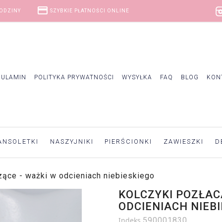
credit_card
GODZINY
SZYBKIE PŁATNOŚCI ONLINE
GULAMIN
POLITYKA PRYWATNOŚCI
WYSYŁKA
FAQ
BLOG
KON
ANSOLETKI
NASZYJNIKI
PIERŚCIONKI
ZAWIESZKI
D
zące - ważki w odcieniach niebieskiego
KOLCZYKI POZŁAC
ODCIENIACH NIEB
Indeks
590001830