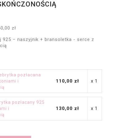
ESKOŃCZONOŚCIĄ
0,00 zł
j 925 – naszyjnik + bransoletka - serce z
cią
lebrytka pozłacana
110,00 zł
x 1
koniami i
ią
brytka pozłacany 925
130,00 zł
x 1
ami i
ią