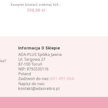
Komplet biżuterii srebrnej 925...
Kompl
Cena
330,00 zł
DODAJ DO KOSZYKA
Informacja O Sklepie
ADA-PLUS Spółka Jawna
Ul. Targowa 27
nka?
87-100 Toruń
NIP: 8792535116
Poland
Zadzwoń do nas:
601 491 066
Napisz do nas:
kontakt@adasrebro.pl