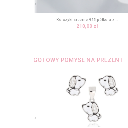
oletowym...
Kolczyki srebrne 925 półkola z...
Cena
210,00 zł
KA
DODAJ DO KOSZYKA
GOTOWY POMYSŁ NA PREZENT