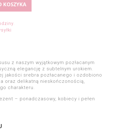
O KOSZYKA
odziny.
syłki
uksusu z naszym wyjątkowym pozłacanym
asyczną elegancję z subtelnym urokiem.
j jakości srebra pozłacanego i ozdobiono
a oraz delikatną nieskończonością,
go charakteru.
ezent – ponadczasowy, kobiecy i pełen
U