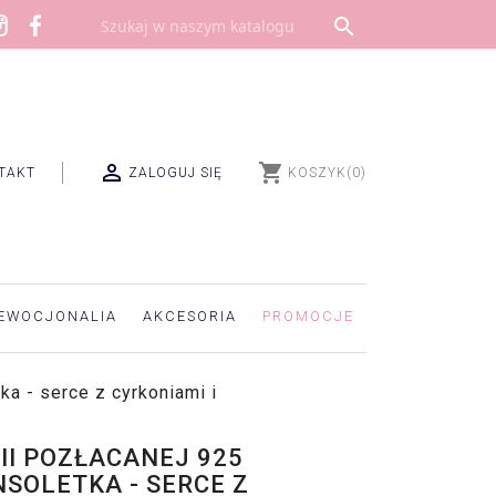


shopping_cart
TAKT
ZALOGUJ SIĘ
KOSZYK
(0)
EWOCJONALIA
AKCESORIA
PROMOCJE
ka - serce z cyrkoniami i
II POZŁACANEJ 925
NSOLETKA - SERCE Z