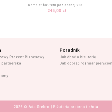
Komplet biżuterii pozłacanej 925...
Cena
245,00 zł
DODAJ DO KOSZYKA
a
Poradnik
iżowy Prezent Biznesowy
Jak dbać o biżuterię
a partnerska
Jak dobrać rozmiar pierścio
ramy
2026 © Ada Srebro | Biżuteria srebrna i złota