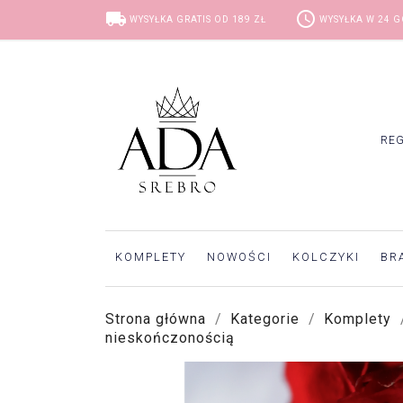
local_shipping
access_time
WYSYŁKA GRATIS OD 189 ZŁ
WYSYŁKA W 24 
RE
KOMPLETY
NOWOŚCI
KOLCZYKI
BR
Strona główna
Kategorie
Komplety
nieskończonością