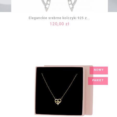
Eleganckie srebrne kolczyki 925 z...
Cena
120,00 zł
DODAJ DO KOSZYKA
NOWY
PAKIET