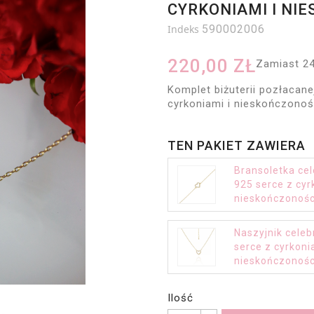
CYRKONIAMI I NI
Indeks
590002006
220,00 ZŁ
Zamiast 24
Komplet biżuterii pozłacane
cyrkoniami i nieskończonoś
TEN PAKIET ZAWIERA
Bransoletka ce
925 serce z cyr
nieskończonośc
Naszyjnik cele
serce z cyrkoni
nieskończonośc
Ilość