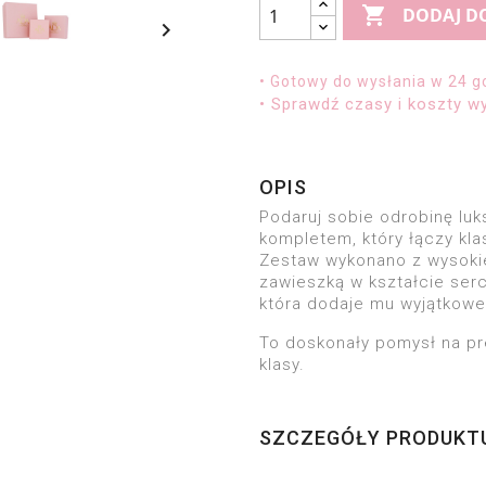

DODAJ D

• Gotowy do wysłania w 24 g
• Sprawdź czasy i koszty wy
OPIS
Podaruj sobie odrobinę l
kompletem, który łączy kl
Zestaw wykonano z wysokie
zawieszką w kształcie serc
która dodaje mu wyjątkowe
To doskonały pomysł na pr
klasy.
SZCZEGÓŁY PRODUKT