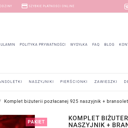
credit_card
GODZINY
SZYBKIE PŁATNOŚCI ONLINE
GULAMIN
POLITYKA PRYWATNOŚCI
WYSYŁKA
FAQ
BLOG
KON
ANSOLETKI
NASZYJNIKI
PIERŚCIONKI
ZAWIESZKI
D
Komplet biżuterii pozłacanej 925 naszyjnik + bransolet
KOMPLET BIŻUTER
PAKIET
NASZYJNIK + BRA