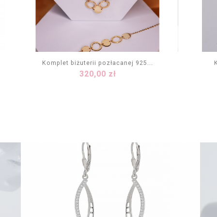
Komplet biżuterii pozłacanej 925...
Cena
320,00 zł
DODAJ DO KOSZYKA