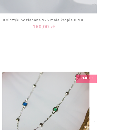
Kolczyki pozłacane 925 małe krople DROP
Kolczy
Cena
160,00 zł
DODAJ DO KOSZYKA
PAKIET