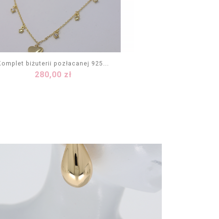
Komplet biżuterii pozłacanej 925...
Cena
280,00 zł
DODAJ DO KOSZYKA