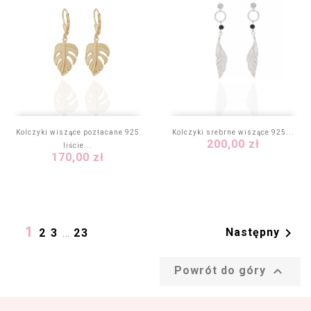
Kolczyki wiszące pozłacane 925
Kolczyki srebrne wiszące 925...
Cena
200,00 zł
liście...
Cena
170,00 zł
1

Następny
2
3
…
23

Powrót do góry