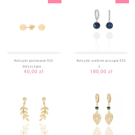
Kolczyki pozłacane 925
Kolczyki srebrne wiszące 925
błyszczące...
z...
Cena
Cena
40,00 zł
180,00 zł