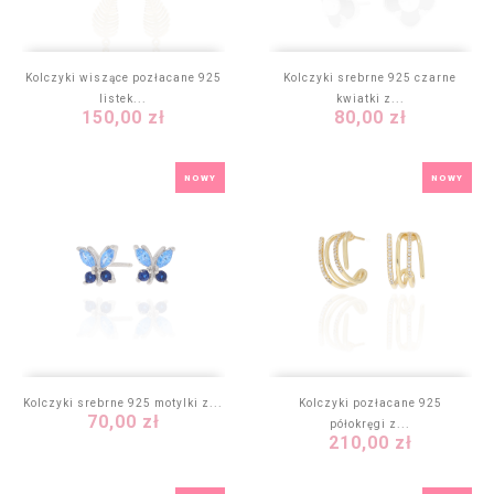
Kolczyki wiszące pozłacane 925
Kolczyki srebrne 925 czarne
listek...
kwiatki z...
Cena
Cena
150,00 zł
80,00 zł
NOWY
NOWY
Kolczyki srebrne 925 motylki z...
Kolczyki pozłacane 925
Cena
70,00 zł
półokręgi z...
Cena
210,00 zł