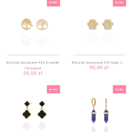
NOWY
NOWY
Kolczyki pozłacane 925 drzewko
Kolczyki pozłacane 925 łapki z...
Cena
90,00 zł
szczęścia
Cena
90,00 zł
NOWY
NOWY