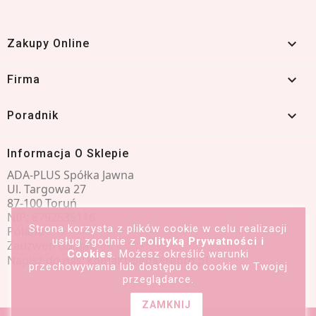

Zakupy Online

Firma

Poradnik
Informacja O Sklepie
ADA-PLUS Spółka Jawna
Ul. Targowa 27
87-100 Toruń
NIP: 8792535116
Strona korzysta z plików cookie w celu realizacji
Poland
usług zgodnie z
Polityką Prywatności i
Zadzwoń do nas:
601 491 066
Cookies
. Możesz określić warunki
Napisz do nas:
kontakt@adasrebro.pl
przechowywania lub dostępu do cookie w Twojej
przeglądarce.
ZAMKNIJ