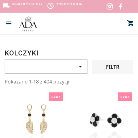
local_shipping
access_time
WYSYŁKA GRATIS OD 189 ZŁ
WYSYŁKA W 24 GODZINY
shopping_cart


KOLCZYKI

FILTR
Pokazano 1-18 z 404 pozycji
NOWY
NOWY