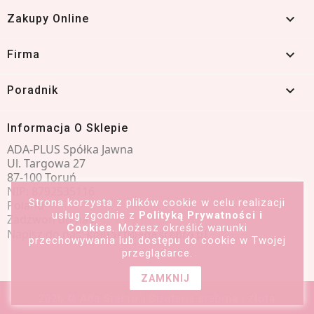

Zakupy Online

Firma

Poradnik
Informacja O Sklepie
ADA-PLUS Spółka Jawna
Ul. Targowa 27
87-100 Toruń
NIP: 8792535116
Strona korzysta z plików cookie w celu realizacji
Poland
usług zgodnie z
Polityką Prywatności i
Zadzwoń do nas:
601 491 066
Cookies
. Możesz określić warunki
Napisz do nas:
kontakt@adasrebro.pl
przechowywania lub dostępu do cookie w Twojej
przeglądarce.
ZAMKNIJ
2026 © Ada Srebro | Biżuteria srebrna i złota