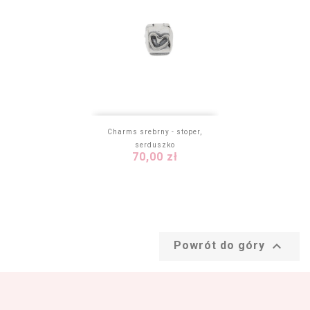
Charms srebrny - stoper,
serduszko
Cena
70,00 zł

Powrót do góry