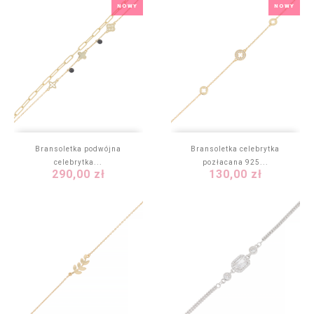
NOWY
NOWY
Bransoletka podwójna
Bransoletka celebrytka
celebrytka...
pozłacana 925...
Cena
Cena
290,00 zł
130,00 zł