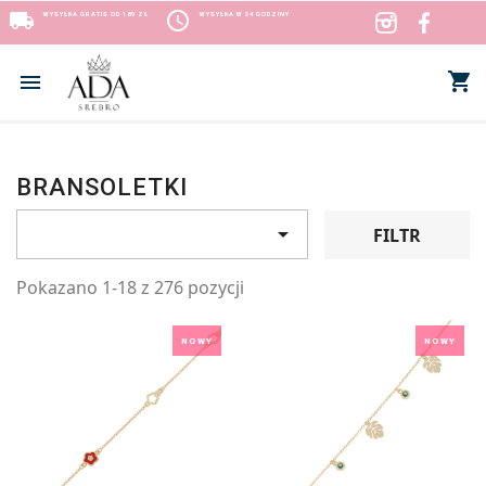
local_shipping
access_time
WYSYŁKA GRATIS OD 189 ZŁ
WYSYŁKA W 24 GODZINY
shopping_cart


BRANSOLETKI

FILTR
Pokazano 1-18 z 276 pozycji
NOWY
NOWY