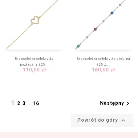
Bransoletka celebrytka
Bransoletka celebrytka srebrna
pozłacana 925...
925 z...
Cena
Cena
110,00 zł
160,00 zł
1

Następny
2
3
…
16

Powrót do góry