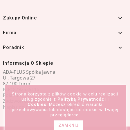

Zakupy Online

Firma

Poradnik
Informacja O Sklepie
ADA-PLUS Spółka Jawna
Ul. Targowa 27
87-100 Toruń
NIP: 8792535116
Strona korzysta z plików cookie w celu realizacji
Poland
usług zgodnie z
Polityką Prywatności i
Zadzwoń do nas:
601 491 066
Cookies
. Możesz określić warunki
Napisz do nas:
kontakt@adasrebro.pl
przechowywania lub dostępu do cookie w Twojej
przeglądarce.
ZAMKNIJ