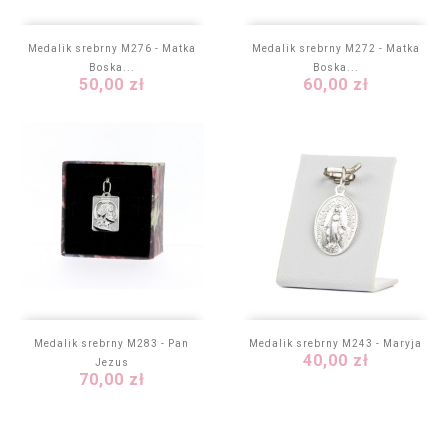
Medalik srebrny M276 - Matka
Medalik srebrny M272 - Matka
Boska...
Boska...
Cena
Cena
50,00 zł
60,00 zł
Medalik srebrny M283 - Pan
Medalik srebrny M243 - Maryja
Cena
40,00 zł
Jezus
Cena
70,00 zł