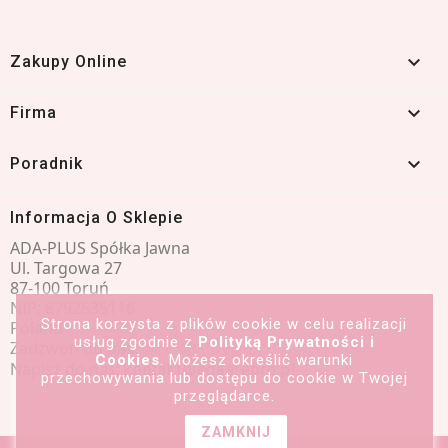

Zakupy Online

Firma

Poradnik
Informacja O Sklepie
ADA-PLUS Spółka Jawna
Ul. Targowa 27
87-100 Toruń
NIP: 8792535116
Strona korzysta z plików cookie w celu realizacji
Poland
usług zgodnie z
Polityką Prywatności i
Zadzwoń do nas:
601 491 066
Cookies
. Możesz określić warunki
Napisz do nas:
kontakt@adasrebro.pl
przechowywania lub dostępu do cookie w Twojej
przeglądarce.
ZAMKNIJ