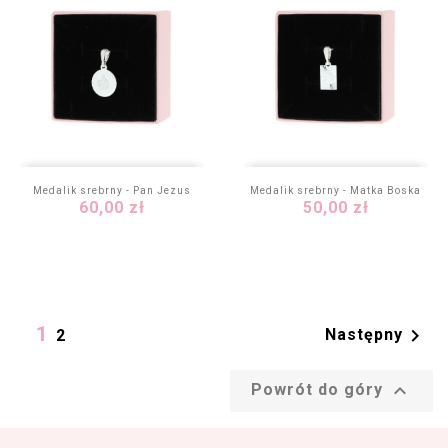
Medalik srebrny - Pan Jezus
Medalik srebrny - Matka Boska
Cena
Cena
60,00 zł
50,00 zł
1

Następny
2

Powrót do góry