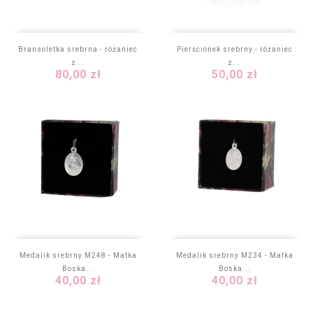
Bransoletka srebrna - różaniec
Pierścionek srebrny - różaniec
z...
z...
Cena
Cena
80,00 zł
50,00 zł
Medalik srebrny M248 - Matka
Medalik srebrny M234 - Matka
Boska...
Boska...
Cena
Cena
40,00 zł
40,00 zł