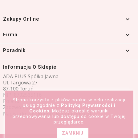

Zakupy Online

Firma

Poradnik
Informacja O Sklepie
ADA-PLUS Spółka Jawna
Ul. Targowa 27
87-100 Toruń
NIP: 8792535116
Strona korzysta z plików cookie w celu realizacji
Poland
usług zgodnie z
Polityką Prywatności i
Zadzwoń do nas:
601 491 066
Cookies
. Możesz określić warunki
Napisz do nas:
kontakt@adasrebro.pl
przechowywania lub dostępu do cookie w Twojej
przeglądarce.
ZAMKNIJ