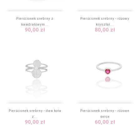
Pierścionek srebrny z
Pierścionek srebrny - różowy
kwadratowym...
kryształ...
Cena
Cena
90,00 zł
80,00 zł
Pierścionek srebrny - dwa koła
Pierścionek srebrny - różowe
z...
serce
Cena
Cena
90,00 zł
60,00 zł