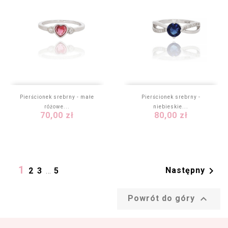
Pierścionek srebrny - małe
Pierścionek srebrny -
różowe...
niebieskie...
Cena
Cena
70,00 zł
80,00 zł
1

Następny
2
3
…
5

Powrót do góry