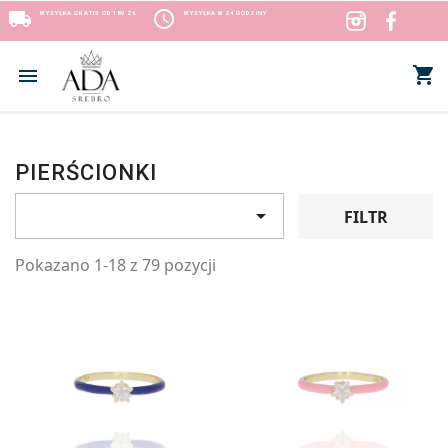
local_shipping
access_time
WYSYŁKA GRATIS OD 189 ZŁ
WYSYŁKA W 24 GODZINY
shopping_cart


PIERŚCIONKI

FILTR
Pokazano 1-18 z 79 pozycji