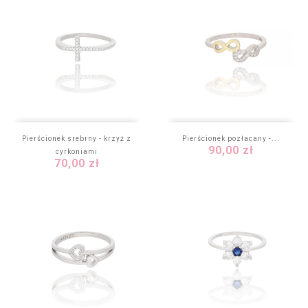
Pierścionek srebrny - krzyż z
Pierścionek pozłacany -...
Cena
90,00 zł
cyrkoniami
Cena
70,00 zł