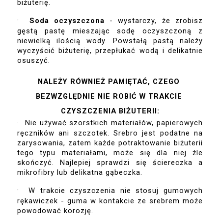
biżuterię.
·
Soda oczyszczona
 - wystarczy, że zrobisz 
gęstą pastę mieszając sodę oczyszczoną z 
niewielką ilością wody. Powstałą pastą należy 
wyczyścić biżuterię, przepłukać wodą i delikatnie 
osuszyć.
NALEŻY RÓWNIEŻ PAMIĘTAĆ, CZEGO 
BEZWZGLĘDNIE NIE ROBIĆ W TRAKCIE 
CZYSZCZENIA BIŻUTERII:
·
Nie używać szorstkich materiałów, papierowych 
ręczników ani szczotek. Srebro jest podatne na 
zarysowania, zatem każde potraktowanie biżuterii 
tego typu materiałami, może się dla niej źle 
skończyć. Najlepiej sprawdzi się ściereczka a 
mikrofibry lub delikatna gąbeczka.
·
W trakcie czyszczenia nie stosuj gumowych 
rękawiczek - guma w kontakcie ze srebrem może 
powodować korozję.