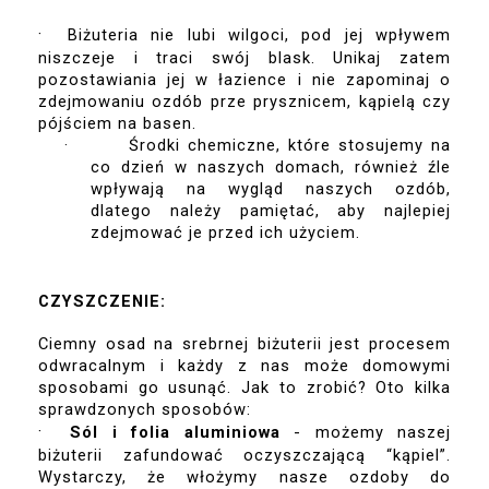
·
Biżuteria nie lubi wilgoci, pod jej wpływem 
niszczeje i traci swój blask. Unikaj zatem 
pozostawiania jej w łazience i nie zapominaj o 
zdejmowaniu ozdób prze prysznicem, kąpielą czy 
pójściem na basen.
·        Środki chemiczne, które stosujemy na 
co dzień w naszych domach, również źle 
wpływają na wygląd naszych ozdób, 
dlatego należy pamiętać, aby najlepiej 
zdejmować je przed ich użyciem.
CZYSZCZENIE:
Ciemny osad na srebrnej biżuterii jest procesem 
odwracalnym i każdy z nas może domowymi 
sposobami go usunąć. Jak to zrobić? Oto kilka 
sprawdzonych sposobów:
·
Sól i folia aluminiowa
 - możemy naszej 
biżuterii zafundować oczyszczającą “kąpiel”. 
Wystarczy, że włożymy nasze ozdoby do 