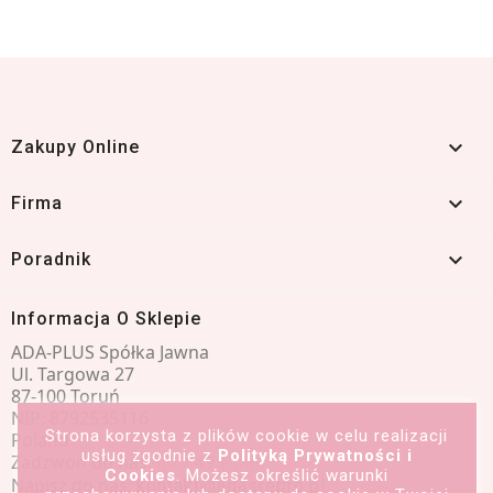

Zakupy Online

Firma

Poradnik
Informacja O Sklepie
ADA-PLUS Spółka Jawna
Ul. Targowa 27
87-100 Toruń
NIP: 8792535116
Strona korzysta z plików cookie w celu realizacji
Poland
usług zgodnie z
Polityką Prywatności i
Zadzwoń do nas:
601 491 066
Cookies
. Możesz określić warunki
Napisz do nas:
kontakt@adasrebro.pl