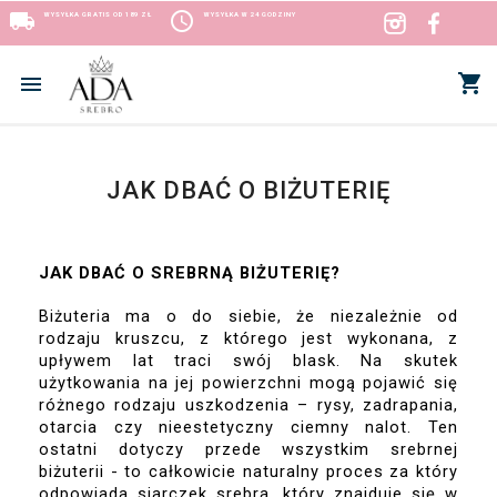
local_shipping
access_time
WYSYŁKA GRATIS OD 189 ZŁ
WYSYŁKA W 24 GODZINY
shopping_cart


JAK DBAĆ O BIŻUTERIĘ
JAK DBAĆ O SREBRNĄ BIŻUTERIĘ?
Biżuteria ma o do siebie, że niezależnie od 
rodzaju kruszcu, z którego jest wykonana, z 
upływem lat traci swój blask. Na skutek 
użytkowania na jej powierzchni mogą pojawić się 
różnego rodzaju uszkodzenia – rysy, zadrapania, 
otarcia czy nieestetyczny ciemny nalot. Ten 
ostatni dotyczy przede wszystkim srebrnej 
biżuterii - to całkowicie naturalny proces za który 
odpowiada siarczek srebra, który znajduje się w 