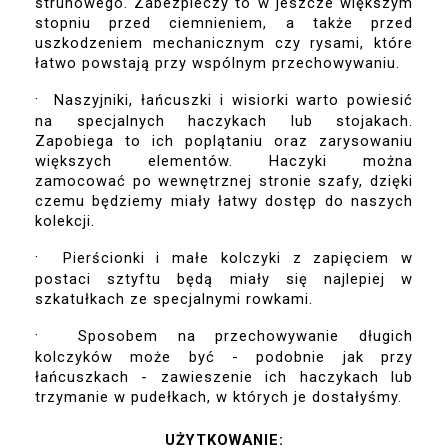
strunowego. Zabezpieczy to w jeszcze większym 
stopniu przed ciemnieniem, a także przed 
uszkodzeniem mechanicznym czy rysami, które 
łatwo powstają przy wspólnym przechowywaniu.
·
Naszyjniki, łańcuszki i wisiorki warto powiesić 
na specjalnych haczykach lub stojakach. 
Zapobiega to ich poplątaniu oraz zarysowaniu 
większych elementów. Haczyki można 
zamocować po wewnętrznej stronie szafy, dzięki 
czemu będziemy miały łatwy dostęp do naszych 
kolekcji.
·
Pierścionki i małe kolczyki z zapięciem w 
postaci sztyftu będą miały się najlepiej w 
szkatułkach ze specjalnymi rowkami. 
·
Sposobem na przechowywanie długich 
kolczyków może być - podobnie jak przy 
łańcuszkach - zawieszenie ich haczykach lub 
trzymanie w pudełkach, w których je dostałyśmy.
UŻYTKOWANIE: