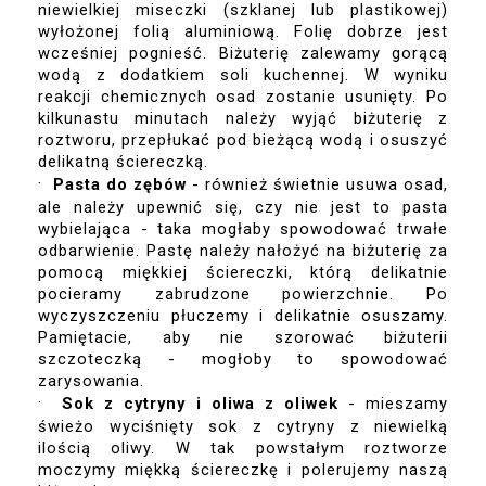
niewielkiej miseczki (szklanej lub plastikowej) 
wyłożonej folią aluminiową. Folię dobrze jest 
wcześniej pognieść. Biżuterię zalewamy gorącą 
wodą z dodatkiem soli kuchennej. W wyniku 
reakcji chemicznych osad zostanie usunięty. Po 
kilkunastu minutach należy wyjąć biżuterię z 
roztworu, przepłukać pod bieżącą wodą i osuszyć 
delikatną ściereczką.
·
Pasta do zębów
 - również świetnie usuwa osad, 
ale należy upewnić się, czy nie jest to pasta 
wybielająca - taka mogłaby spowodować trwałe 
odbarwienie. Pastę należy nałożyć na biżuterię za 
pomocą miękkiej ściereczki, którą delikatnie 
pocieramy zabrudzone powierzchnie. Po 
wyczyszczeniu płuczemy i delikatnie osuszamy. 
Pamiętacie, aby nie szorować biżuterii 
szczoteczką - mogłoby to spowodować 
zarysowania.
·
Sok z cytryny i oliwa z oliwek
 - mieszamy 
świeżo wyciśnięty sok z cytryny z niewielką 
ilością oliwy. W tak powstałym roztworze 
moczymy miękką ściereczkę i polerujemy naszą 