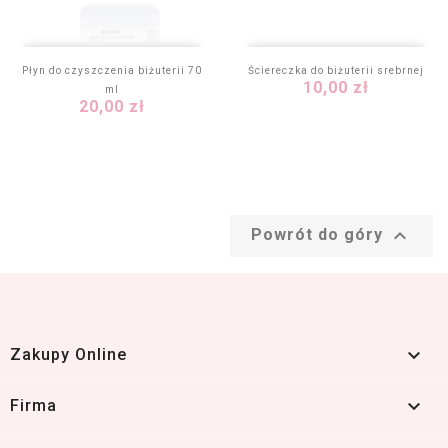
Płyn do czyszczenia biżuterii 70
Ściereczka do biżuterii srebrnej
Cena
10,00 zł
ml
Cena
20,00 zł

Powrót do góry

Zakupy Online

Firma