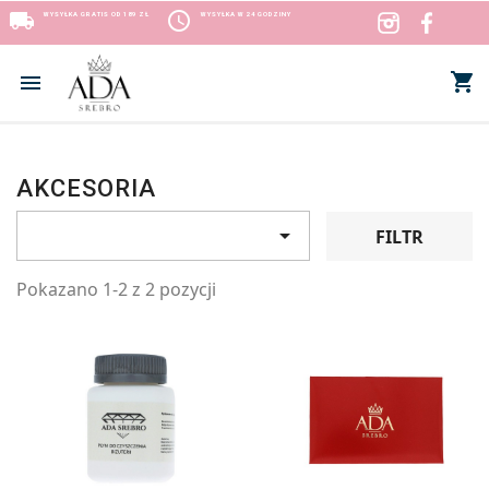
local_shipping
access_time
WYSYŁKA GRATIS OD 189 ZŁ
WYSYŁKA W 24 GODZINY
shopping_cart


AKCESORIA

FILTR
Pokazano 1-2 z 2 pozycji