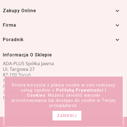

Zakupy Online

Firma

Poradnik
Informacja O Sklepie
ADA-PLUS Spółka Jawna
Ul. Targowa 27
87-100 Toruń
NIP: 8792535116
Strona korzysta z plików cookie w celu realizacji
Poland
usług zgodnie z
Polityką Prywatności i
Zadzwoń do nas:
601 491 066
Cookies
. Możesz określić warunki
Napisz do nas:
kontakt@adasrebro.pl
przechowywania lub dostępu do cookie w Twojej
przeglądarce.
ZAMKNIJ
2026 © Ada Srebro | Biżuteria srebrna i złota