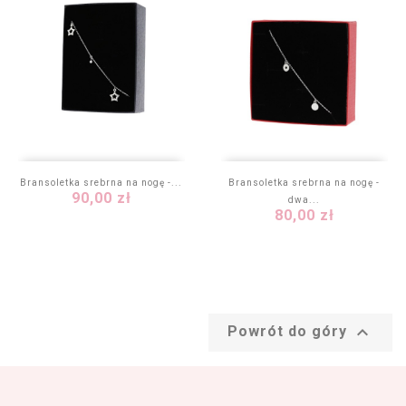
Bransoletka srebrna na nogę -...
Bransoletka srebrna na nogę -
Cena
90,00 zł
dwa...
Cena
80,00 zł

Powrót do góry