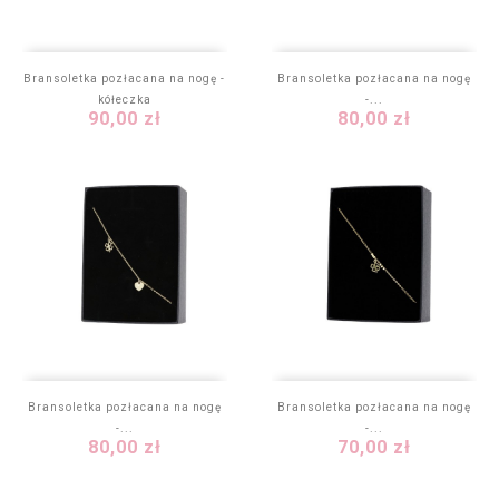
Bransoletka pozłacana na nogę -
Bransoletka pozłacana na nogę
kółeczka
-...
Cena
Cena
90,00 zł
80,00 zł
Bransoletka pozłacana na nogę
Bransoletka pozłacana na nogę
-...
-...
Cena
Cena
80,00 zł
70,00 zł