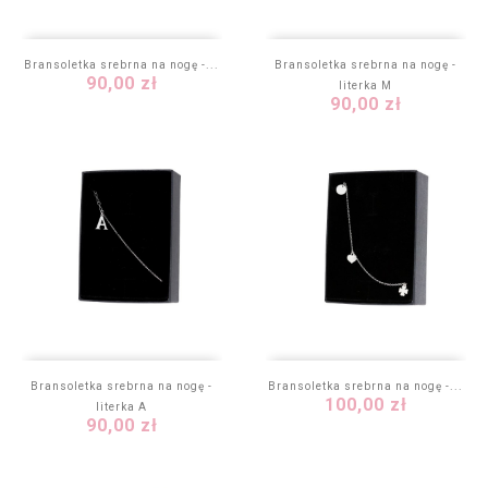
Bransoletka srebrna na nogę -...
Bransoletka srebrna na nogę -
Cena
90,00 zł
literka M
Cena
90,00 zł
Bransoletka srebrna na nogę -
Bransoletka srebrna na nogę -...
Cena
100,00 zł
literka A
Cena
90,00 zł