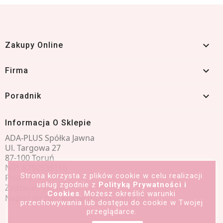

Zakupy Online

Firma

Poradnik
Informacja O Sklepie
ADA-PLUS Spółka Jawna
Ul. Targowa 27
87-100 Toruń
NIP: 8792535116
Strona korzysta z plików cookie w celu realizacji
Poland
usług zgodnie z
Polityką Prywatności i
Zadzwoń do nas:
601 491 066
Cookies
. Możesz określić warunki
Napisz do nas:
kontakt@adasrebro.pl
przechowywania lub dostępu do cookie w Twojej
przeglądarce.