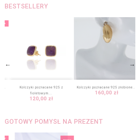
BESTSELLERY
-30%
e...
Kolczyki pozłacane 925 z
Kolczyki pozłacane 925 żłobione...
Cena
160,00 zł
fioletowym...
Cena
120,00 zł
GOTOWY POMYSŁ NA PREZENT
KIET