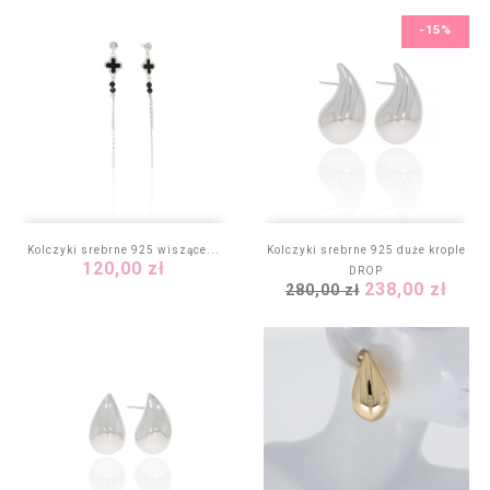
-15%
Kolczyki srebrne 925 wiszące...
Kolczyki srebrne 925 duże krople
Cena
120,00 zł
DROP
Cena
Cena
238,00 zł
280,00 zł
podstawowa