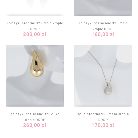
Kolczyki srebrne 925 małe krople
Kolczyki pozłacane 925 małe
DROP
krople DROP
Cena
Cena
200,00 zł
160,00 zł
Kolczyki pozłacane 925 duże
Kolia srebrna 925 mała kropla
krople DROP
DROP
Cena
Cena
260,00 zł
170,00 zł