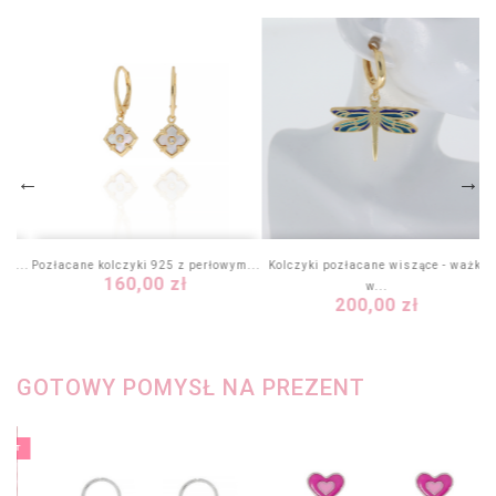
ym...
Pozłacane kolczyki 925 z perłowym...
Kolczyki pozłacane wiszące - ważki
Cena
160,00 zł
w...
Cena
200,00 zł
GOTOWY POMYSŁ NA PREZENT
KIET