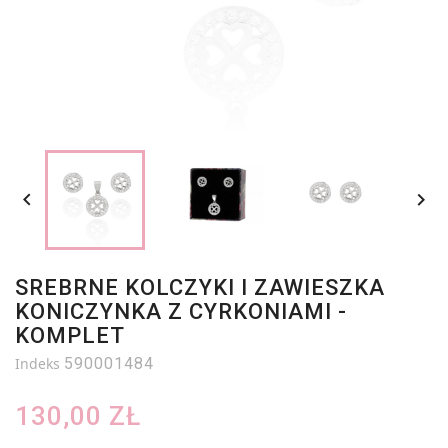


SREBRNE KOLCZYKI I ZAWIESZKA
KONICZYNKA Z CYRKONIAMI -
KOMPLET
Indeks
590001484
130,00 ZŁ