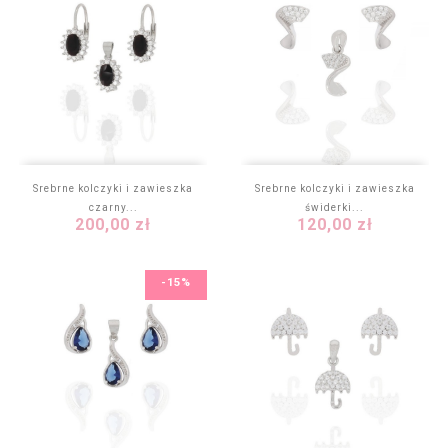
Srebrne kolczyki i zawieszka
Srebrne kolczyki i zawieszka
czarny...
świderki...
Cena
Cena
200,00 zł
120,00 zł
-15%