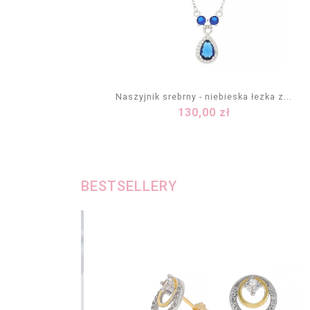
Naszyjnik srebrny - niebieska łezka z...
Cena
130,00 zł
DODAJ DO KOSZYKA
BESTSELLERY