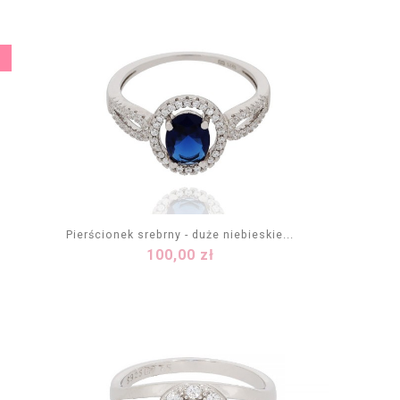
Pierścionek srebrny - duże niebieskie...
Cena
100,00 zł
DODAJ DO KOSZYKA