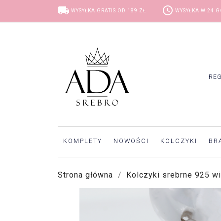
local_shipping
access_time
WYSYŁKA GRATIS OD 189 ZŁ
WYSYŁKA W 24 
RE
KOMPLETY
NOWOŚCI
KOLCZYKI
BR
Strona główna
Kolczyki srebrne 925 wi