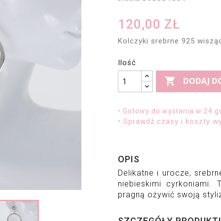
120,00 ZŁ
Kolczyki srebrne 925 wisząc
Ilość

DODAJ D
• Gotowy do wysłania w 24 g
• Sprawdź czasy i koszty wy
OPIS
Delikatne i urocze, srebr
niebieskimi cyrkoniami. 
pragną ożywić swoją styli
SZCZEGÓŁY PRODUKT