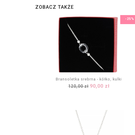
ZOBACZ TAKŻE
-25%
Bransoletka srebrna - kółko, kulki
Cena
Cena
90,00 zł
120,00 zł
DODAJ DO KOSZYKA
podstawowa