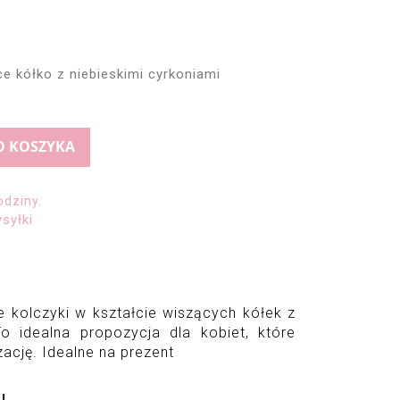
e kółko z niebieskimi cyrkoniami
O KOSZYKA
odziny.
syłki
ne kolczyki w kształcie wiszących kółek z 
To idealna propozycja dla kobiet, które 
zację. Idealne na prezent
U