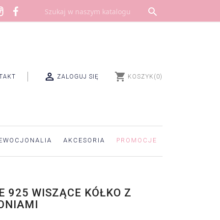


shopping_cart
TAKT
ZALOGUJ SIĘ
KOSZYK
(0)
EWOCJONALIA
AKCESORIA
PROMOCJE
E 925 WISZĄCE KÓŁKO Z
ONIAMI