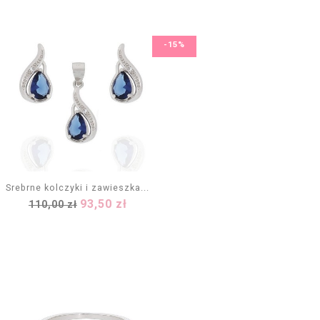
-15%
Srebrne kolczyki i zawieszka...
Cena
Cena
93,50 zł
110,00 zł
DODAJ DO KOSZYKA
podstawowa