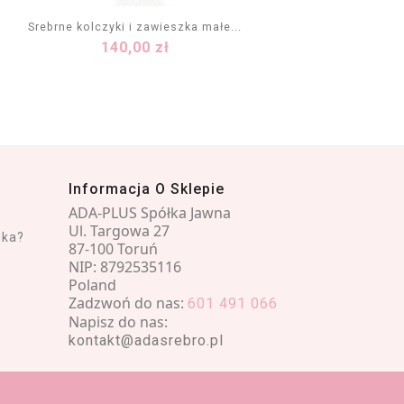
Srebrne kolczyki i zawieszka małe...
Komple
Cena
140,00 zł
DODAJ DO KOSZYKA
Informacja O Sklepie
ADA-PLUS Spółka Jawna
Ul. Targowa 27
nka?
87-100 Toruń
NIP: 8792535116
Poland
Zadzwoń do nas:
601 491 066
Napisz do nas:
kontakt@adasrebro.pl