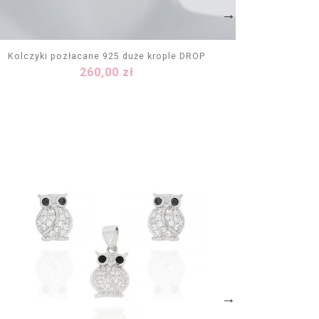
Kolczyki pozłacane 925 duże krople DROP
Kolcz
Cena
260,00 zł
DODAJ DO KOSZYKA