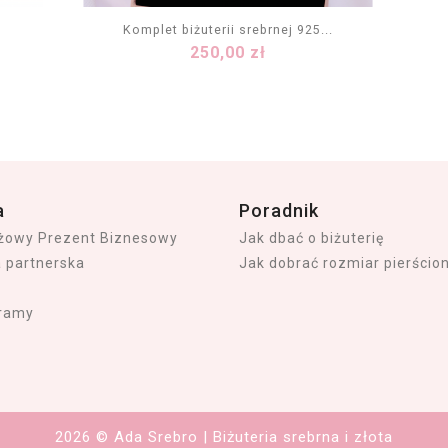
Komplet biżuterii srebrnej 925...
Cena
250,00 zł
DODAJ DO KOSZYKA
a
Poradnik
iżowy Prezent Biznesowy
Jak dbać o biżuterię
a partnerska
Jak dobrać rozmiar pierścio
ramy
2026 © Ada Srebro | Biżuteria srebrna i złota