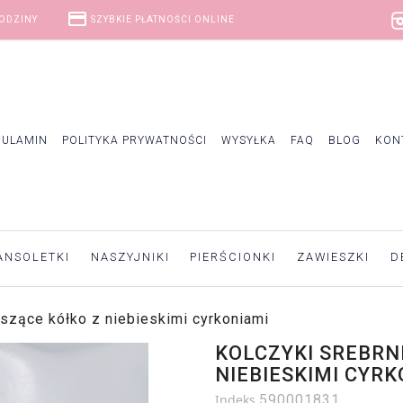
credit_card
GODZINY
SZYBKIE PŁATNOŚCI ONLINE
GULAMIN
POLITYKA PRYWATNOŚCI
WYSYŁKA
FAQ
BLOG
KON
ANSOLETKI
NASZYJNIKI
PIERŚCIONKI
ZAWIESZKI
D
szące kółko z niebieskimi cyrkoniami
KOLCZYKI SREBRN
NIEBIESKIMI CYRK
Indeks
590001831