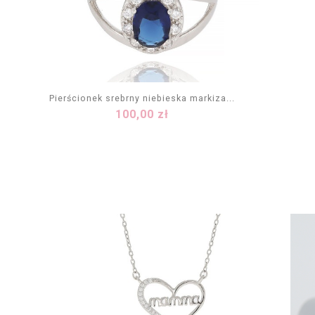
Pierścionek srebrny niebieska markiza...
Cena
100,00 zł
DODAJ DO KOSZYKA