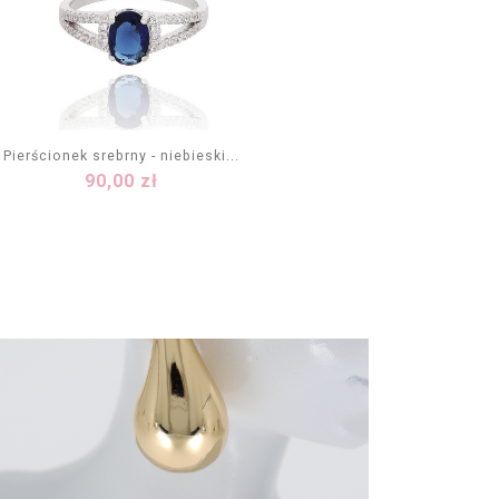
Pierścionek srebrny - niebieski...
Cena
90,00 zł
DODAJ DO KOSZYKA