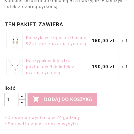
Komplet biżuterii pozłacanej 925 naszyjnik + kolczyki -
listek z czarną cyrkonią
TEN PAKIET ZAWIERA
Kolczyki wiszące pozłacane
150,00 zł
x 1
925 listek z czarną cyrkonią
Naszyjnik celebrytka
190,00 zł
x 1
pozłacany 925 listek z
czarną cyrkonią
Ilość

DODAJ DO KOSZYKA
• Gotowy do wysłania w 24 godziny.
• Sprawdź czasy i koszty wysyłki