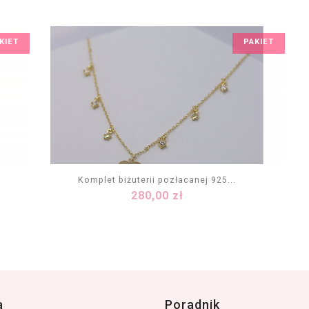
KIET
PAKIET
Komplet biżuterii pozłacanej 925...
Cena
280,00 zł
DODAJ DO KOSZYKA
a
Poradnik