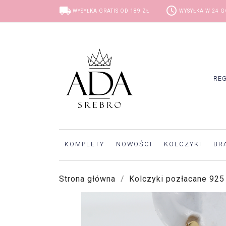
local_shipping
access_time
WYSYŁKA GRATIS OD 189 ZŁ
WYSYŁKA W 24 
RE
KOMPLETY
NOWOŚCI
KOLCZYKI
BR
Strona główna
Kolczyki pozłacane 925