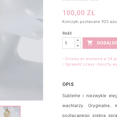
100,00 ZŁ
Kolczyki pozłacane 925 ażu
Ilość

DODAJ D
• Gotowy do wysłania w 24 g
• Sprawdź czasy i koszty wy
OPIS
Subtelne i niezwykle ele
wachlarzy. Oryginalne,
pozłacanego srebra spra