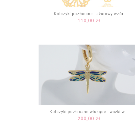
Kolczyki pozłacane - ażurowy wzór
Cena
110,00 zł
DODAJ DO KOSZYKA
Kolczyki pozłacane wiszące - ważki w...
Cena
200,00 zł
DODAJ DO KOSZYKA