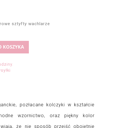
rowe sztyfty wachlarze
O KOSZYKA
odziny.
syłki
ganckie, pozłacane kolczyki w kształcie 
 modne wzornictwo, oraz piękny kolor 
wiają, że nie sposób przejść obojętnie 