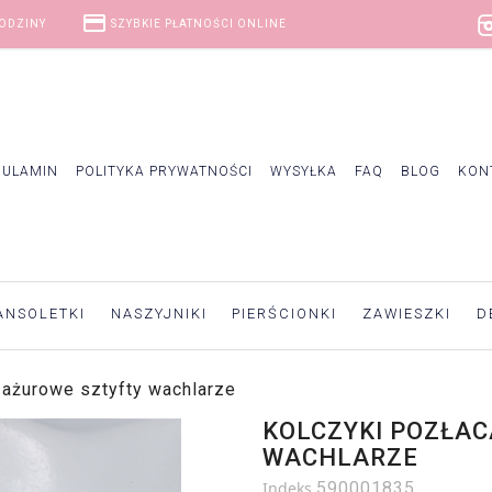
credit_card
GODZINY
SZYBKIE PŁATNOŚCI ONLINE
GULAMIN
POLITYKA PRYWATNOŚCI
WYSYŁKA
FAQ
BLOG
KON
ANSOLETKI
NASZYJNIKI
PIERŚCIONKI
ZAWIESZKI
D
 ażurowe sztyfty wachlarze
KOLCZYKI POZŁAC
WACHLARZE
Indeks
590001835