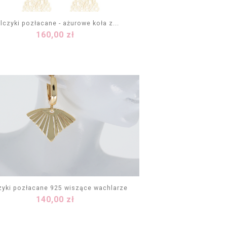
lczyki pozłacane - ażurowe koła z...
Cena
160,00 zł
DODAJ DO KOSZYKA
zyki pozłacane 925 wiszące wachlarze
Cena
140,00 zł
DODAJ DO KOSZYKA