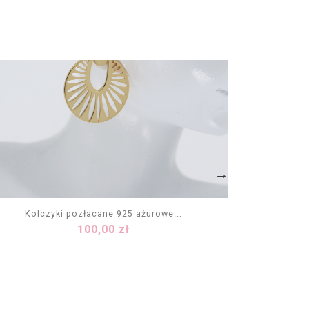
Kolczyki pozłacane 925 ażurowe...
Eleganc
Cena
100,00 zł
DODAJ DO KOSZYKA