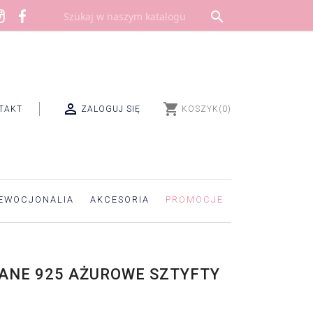


shopping_cart
TAKT
ZALOGUJ SIĘ
KOSZYK
(0)
EWOCJONALIA
AKCESORIA
PROMOCJE
ANE 925 AŻUROWE SZTYFTY