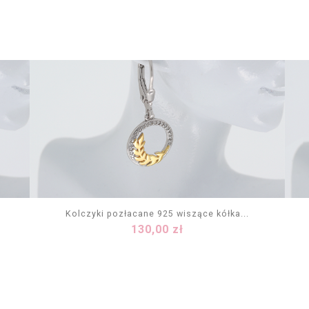
Kolczyki pozłacane 925 wiszące kółka...
Cena
130,00 zł
DODAJ DO KOSZYKA