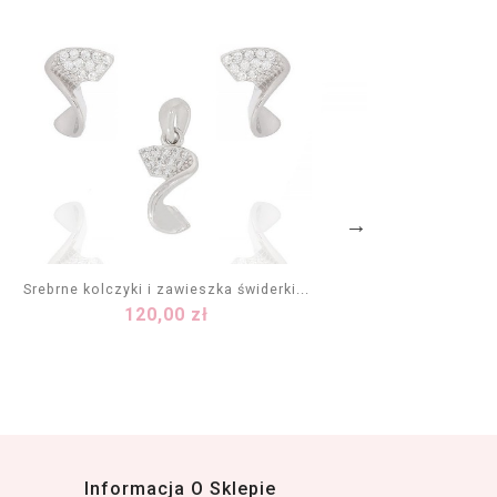
Srebrne kolczyki i zawieszka świderki...
Komple
Cena
120,00 zł
DODAJ DO KOSZYKA
Informacja O Sklepie