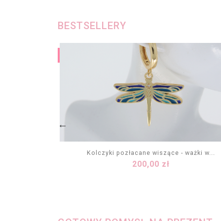
BESTSELLERY
-15%
rople DROP
Kolczyki pozłacane wiszące - ważki w...
Cena
zł
200,00 zł
KA
DODAJ DO KOSZYKA