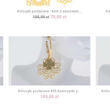
Kolczyki pozłacane - koło z ażurowym...
Ko
Cena
Cena
70,00 zł
100,00 zł
DODAJ DO KOSZYKA
podstawowa
Kolczyki pozłacane 925 koniczynki z...
Kolc
Cena
150,00 zł
DODAJ DO KOSZYKA