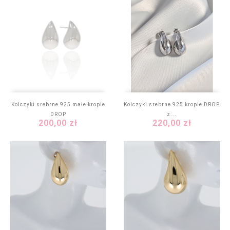
Kolczyki srebrne 925 małe krople
Kolczyki srebrne 925 krople DROP
DROP
z...
Cena
Cena
200,00 zł
220,00 zł