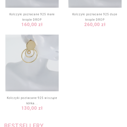
Kolczyki pozłacane 925 małe
Kolczyki pozłacane 925 duże
krople DROP
krople DROP
Cena
Cena
160,00 zł
260,00 zł
Kolczyki pozłacane 925 wiszące
kółka...
Cena
130,00 zł
BESTSELLERY