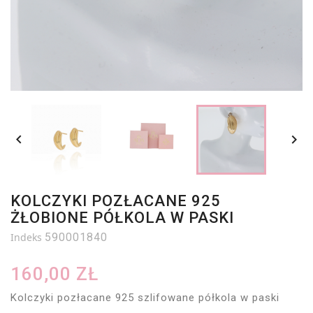


KOLCZYKI POZŁACANE 925
ŻŁOBIONE PÓŁKOLA W PASKI
Indeks
590001840
160,00 ZŁ
Kolczyki pozłacane 925 szlifowane półkola w paski