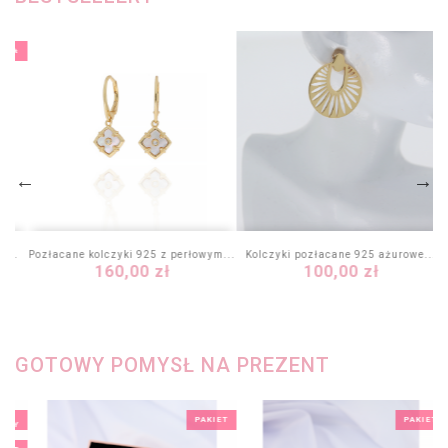
-30%
e...
Pozłacane kolczyki 925 z perłowym...
Kolczyki pozłacane 925 ażurowe...
Cena
Cena
160,00 zł
100,00 zł
GOTOWY POMYSŁ NA PREZENT
PAKIET
PAKIET
OWY