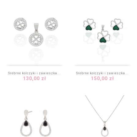
Srebrne kolczyki i zawieszka...
Srebrne kolczyki i zawieszka...
Cena
Cena
130,00 zł
150,00 zł