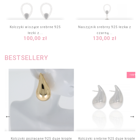
Kolczyki wiszące srebrne 925
Naszyjnik srebrny 925 łezka z
łezki z...
czarną...
Cena
Cena
100,00 zł
130,00 zł
BESTSELLERY
-15%
Kolczyki pozłacane 925 duże krople
Kolczyki srebrne 925 duże krople