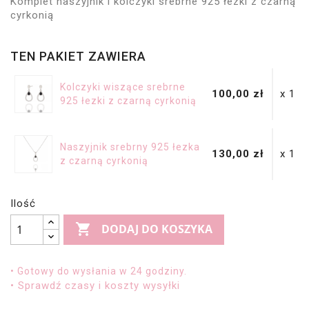
Komplet naszyjnik i kolczyki srebrne 925 łezki z czarną
cyrkonią
TEN PAKIET ZAWIERA
Kolczyki wiszące srebrne
100,00 zł
x 1
925 łezki z czarną cyrkonią
Naszyjnik srebrny 925 łezka
130,00 zł
x 1
z czarną cyrkonią
Ilość

DODAJ DO KOSZYKA
• Gotowy do wysłania w 24 godziny.
• Sprawdź czasy i koszty wysyłki