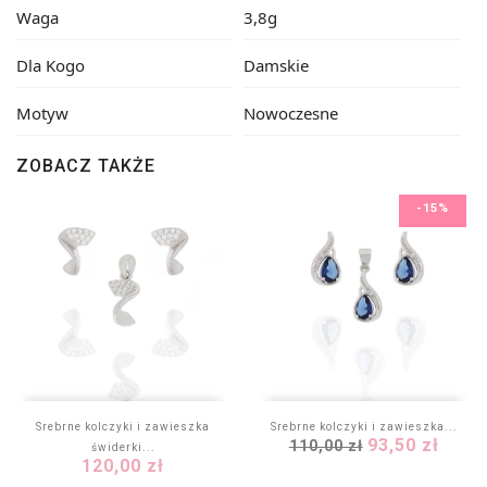
Waga
3,8g
Dla Kogo
Damskie
Motyw
Nowoczesne
ZOBACZ TAKŻE
-15%
Srebrne kolczyki i zawieszka
Srebrne kolczyki i zawieszka...
Cena
Cena
93,50 zł
110,00 zł
świderki...
Cena
podstawowa
120,00 zł