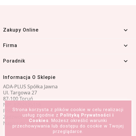

Zakupy Online

Firma

Poradnik
Informacja O Sklepie
ADA-PLUS Spółka Jawna
Ul. Targowa 27
87-100 Toruń
NIP: 8792535116
Strona korzysta z plików cookie w celu realizacji
Poland
usług zgodnie z
Polityką Prywatności i
Zadzwoń do nas:
601 491 066
Cookies
. Możesz określić warunki
Napisz do nas:
kontakt@adasrebro.pl
przechowywania lub dostępu do cookie w Twojej
przeglądarce.