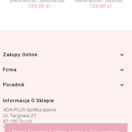
5...
Srebrne kolczyki i zawieszka dwa...
Srebrne kolczyki i zawieszka...
Cena
Cena
130,00 zł
120,00 zł

Zakupy Online

Firma

Poradnik
Informacja O Sklepie
ADA-PLUS Spółka Jawna
Ul. Targowa 27
87-100 Toruń
NIP: 8792535116