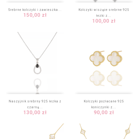
Srebrne kolczyki i zawieszka...
Kolczyki wiszące srebrne 925
Cena
150,00 zł
łezki z...
Cena
100,00 zł
Naszyjnik srebrny 925 łezka z
Kolczyki pozłacane 925
czarną...
koniczynki z...
Cena
Cena
130,00 zł
90,00 zł