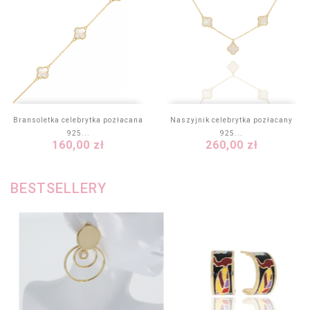
Bransoletka celebrytka pozłacana
Naszyjnik celebrytka pozłacany
925...
925...
Cena
Cena
160,00 zł
260,00 zł
BESTSELLERY