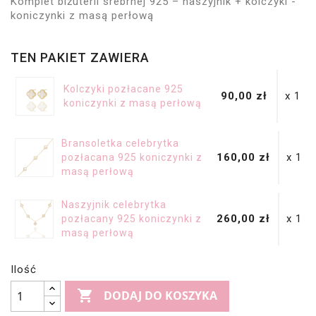
Komplet biżuterii srebrnej 925 – naszyjnik + kolczyki -
koniczynki z masą perłową
TEN PAKIET ZAWIERA
Kolczyki pozłacane 925
90,00 zł
x 1
koniczynki z masą perłową
Bransoletka celebrytka
160,00 zł
x 1
pozłacana 925 koniczynki z
masą perłową
Naszyjnik celebrytka
260,00 zł
x 1
pozłacany 925 koniczynki z
masą perłową
Ilość

DODAJ DO KOSZYKA