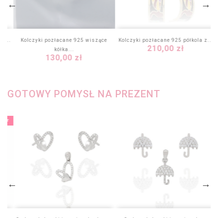
25...
Kolczyki pozłacane 925 wiszące
Kolczyki pozłacane 925 półkola z...
Cena
210,00 zł
kółka...
Cena
130,00 zł
GOTOWY POMYSŁ NA PREZENT
KIET