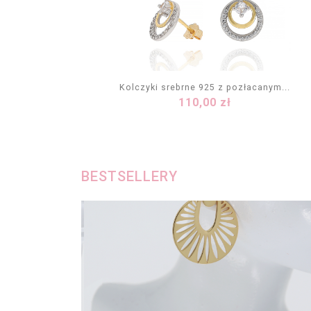
Kolczyki srebrne 925 z pozłacanym...
Cena
110,00 zł
DODAJ DO KOSZYKA
BESTSELLERY