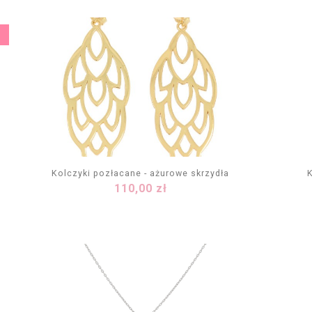
Kolczyki pozłacane - ażurowe skrzydła
Cena
110,00 zł
DODAJ DO KOSZYKA