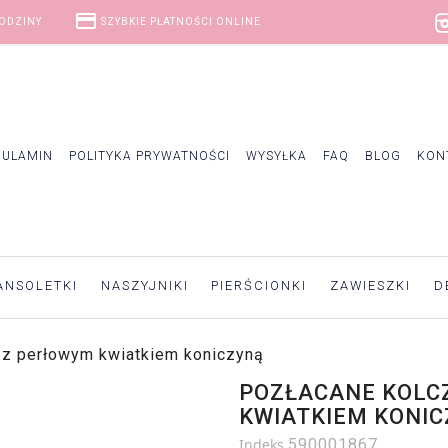
credit_card
GODZINY
SZYBKIE PŁATNOŚCI ONLINE
GULAMIN
POLITYKA PRYWATNOŚCI
WYSYŁKA
FAQ
BLOG
KON
ANSOLETKI
NASZYJNIKI
PIERŚCIONKI
ZAWIESZKI
D
 z perłowym kwiatkiem koniczyną
POZŁACANE KOLCZ
KWIATKIEM KONI
Indeks
590001867