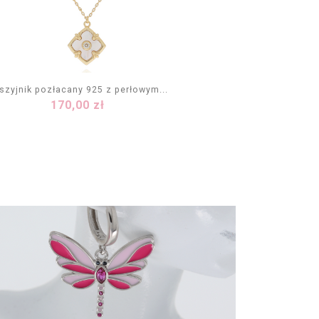
szyjnik pozłacany 925 z perłowym...
Cena
170,00 zł
DODAJ DO KOSZYKA