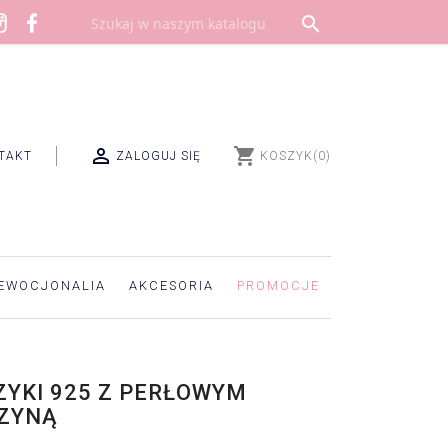


shopping_cart
TAKT
ZALOGUJ SIĘ
KOSZYK
(0)
EWOCJONALIA
AKCESORIA
PROMOCJE
YKI 925 Z PERŁOWYM
CZYNĄ