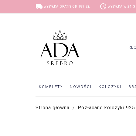
local_shipping
access_time
WYSYŁKA GRATIS OD 189 ZŁ
WYSYŁKA W 24 
RE
KOMPLETY
NOWOŚCI
KOLCZYKI
BR
Strona główna
Pozłacane kolczyki 925