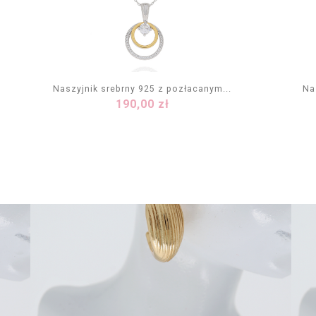
Naszyjnik srebrny 925 z pozłacanym...
Na
Cena
190,00 zł
DODAJ DO KOSZYKA