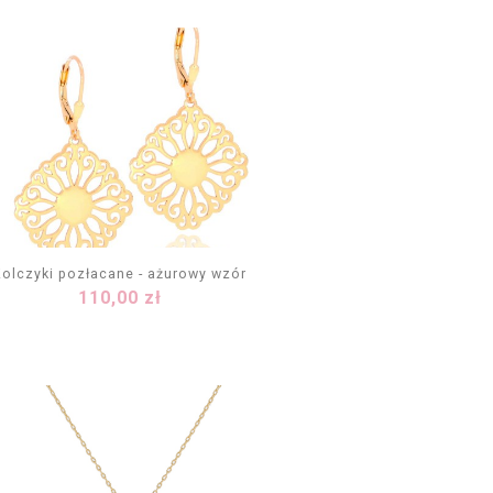
Kolczyki pozłacane - ażurowy wzór
Cena
110,00 zł
DODAJ DO KOSZYKA