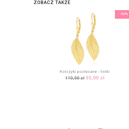
ZOBACZ TAKŻE
-50%
Kolczyki pozłacane - listki
Cena
Cena
55,00 zł
110,00 zł
DODAJ DO KOSZYKA
podstawowa