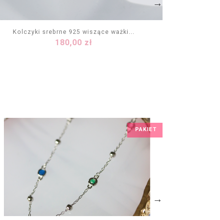
Kolczyki srebrne 925 wiszące ważki...
Kolcz
Cena
180,00 zł
DODAJ DO KOSZYKA
PAKIET