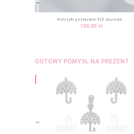
ce kółka...
Kolczyki pozłacane 925 ażurowe...
Cena
100,00 zł
KA
DODAJ DO KOSZYKA
GOTOWY POMYSŁ NA PREZENT
PAKIET