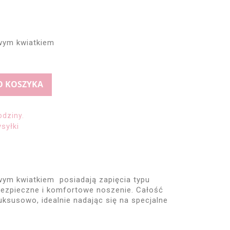
owym kwiatkiem
O KOSZYKA
odziny.
syłki
wym kwiatkiem posiadają zapięcia typu
bezpieczne i komfortowe noszenie. Całość
luksusowo, idealnie nadając się na specjalne