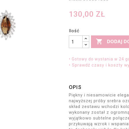
130,00 ZŁ
Ilość

DODAJ D
• Gotowy do wysłania w 24 g
• Sprawdź czasy i koszty wy
OPIS
Piękny i niesamowicie elega
najwyższej próby srebra o
skład zestawu wchodzi kolc
wykonany został z ogromną
wyjątkowo subtelne połączen
przykuwają wzrok i wspanial