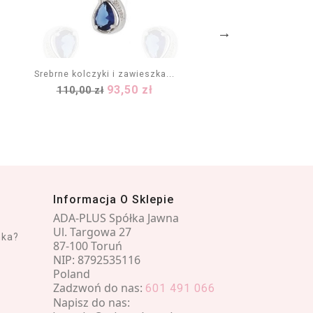
Srebrne kolczyki i zawieszka...
Kompl
Cena
Cena
93,50 zł
110,00 zł
DODAJ DO KOSZYKA
podstawowa
Informacja O Sklepie
ADA-PLUS Spółka Jawna
Ul. Targowa 27
nka?
87-100 Toruń
NIP: 8792535116
Poland
Zadzwoń do nas:
601 491 066
Napisz do nas: