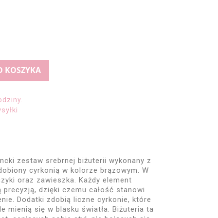
O KOSZYKA
odziny.
syłki
ncki zestaw srebrnej biżuterii wykonany z
zdobiony cyrkonią w kolorze brązowym. W
zyki oraz zawieszka. Każdy element
 precyzją, dzięki czemu całość stanowi
ie. Dodatki zdobią liczne cyrkonie, które
e mienią się w blasku światła. Biżuteria ta