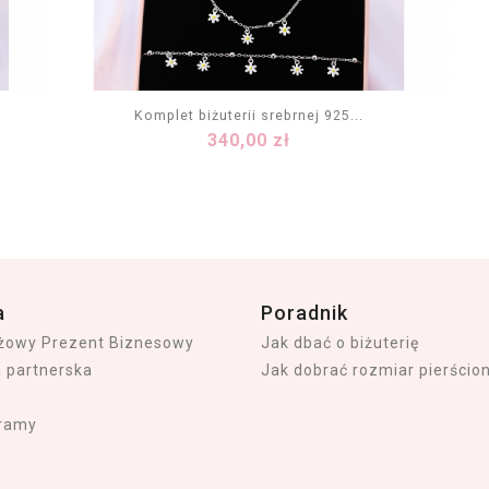
Komplet biżuterii srebrnej 925...
Cena
340,00 zł
DODAJ DO KOSZYKA
a
Poradnik
iżowy Prezent Biznesowy
Jak dbać o biżuterię
a partnerska
Jak dobrać rozmiar pierścio
ramy