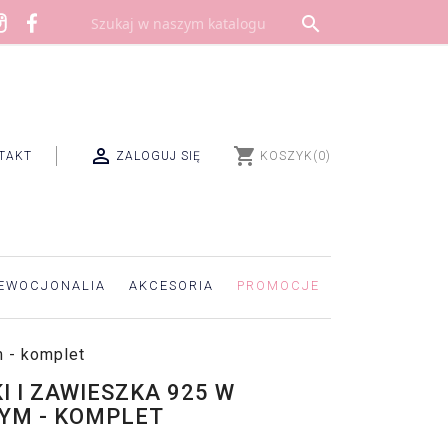


shopping_cart
TAKT
ZALOGUJ SIĘ
KOSZYK
(0)
EWOCJONALIA
AKCESORIA
PROMOCJE
 - komplet
 I ZAWIESZKA 925 W
YM - KOMPLET