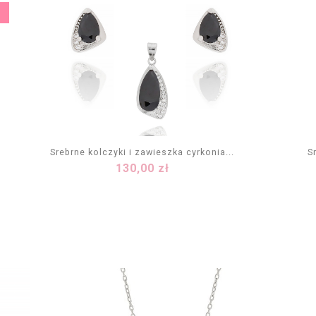
Srebrne kolczyki i zawieszka cyrkonia...
S
Cena
130,00 zł
DODAJ DO KOSZYKA
Zielony
Czarny
Fioletowy