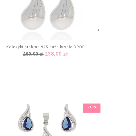
Kolczyki srebrne 925 duże krople DROP
Kolczyki
Cena
Cena
238,00 zł
280,00 zł
DODAJ DO KOSZYKA
podstawowa
-15%