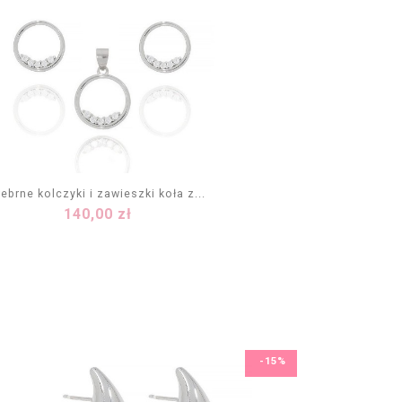
rebrne kolczyki i zawieszki koła z...
Cena
140,00 zł
DODAJ DO KOSZYKA
-15%