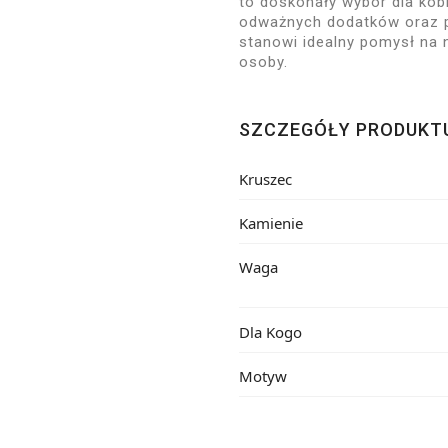
to doskonały wybór dla kobi
odważnych dodatków oraz p
stanowi idealny pomysł na 
osoby.
SZCZEGÓŁY PRODUKT
Kruszec
Kamienie
Waga
Dla Kogo
Motyw