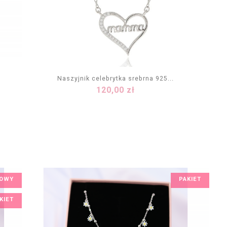
Naszyjnik celebrytka srebrna 925...
Cena
120,00 zł
DODAJ DO KOSZYKA
OWY
PAKIET
KIET