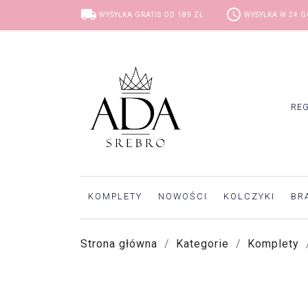
local_shipping
access_time
WYSYŁKA GRATIS OD 189 ZŁ
WYSYŁKA W 24 
RE
KOMPLETY
NOWOŚCI
KOLCZYKI
BR
Strona główna
Kategorie
Komplety