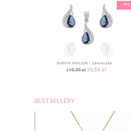
-15%
Srebrne kolczyki i zawieszka...
Cena
Cena
93,50 zł
110,00 zł
DODAJ DO KOSZYKA
podstawowa
BESTSELLERY