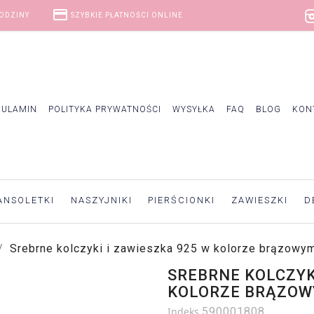
credit_card
GODZINY
SZYBKIE PŁATNOŚCI ONLINE
GULAMIN
POLITYKA PRYWATNOŚCI
WYSYŁKA
FAQ
BLOG
KON
ANSOLETKI
NASZYJNIKI
PIERŚCIONKI
ZAWIESZKI
D
Srebrne kolczyki i zawieszka 925 w kolorze brązowym
SREBRNE KOLCZYKI
KOLORZE BRĄZOW
Indeks
590001808