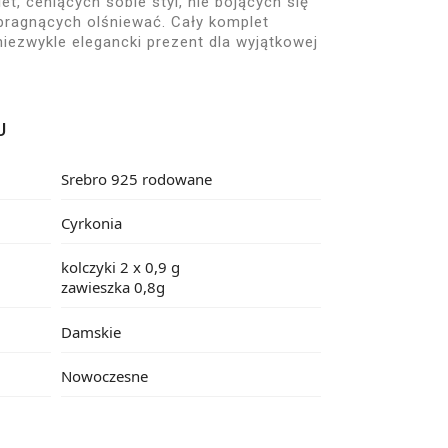
et, ceniących sobie styl, nie bojących się
ragnących olśniewać. Cały komplet
niezwykle elegancki prezent dla wyjątkowej
U
Srebro 925 rodowane
Cyrkonia
kolczyki 2 x 0,9 g
zawieszka 0,8g
Damskie
Nowoczesne