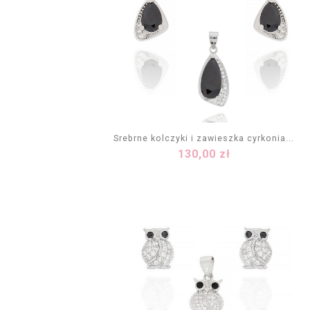
Srebrne kolczyki i zawieszka cyrkonia...
Cena
130,00 zł
DODAJ DO KOSZYKA
Zielony
Czarny
Fioletowy