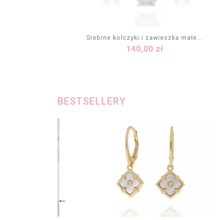
Srebrne kolczyki i zawieszka małe...
Cena
140,00 zł
DODAJ DO KOSZYKA
BESTSELLERY