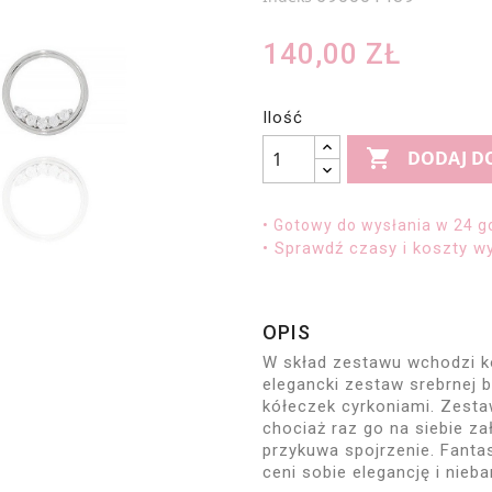
140,00 ZŁ
Ilość

DODAJ D
• Gotowy do wysłania w 24 g
• Sprawdź czasy i koszty wy
OPIS
W skład zestawu wchodzi kol
elegancki zestaw srebrnej 
kółeczek cyrkoniami. Zestaw
chociaż raz go na siebie za
przykuwa spojrzenie. Fantas
ceni sobie elegancję i nieb