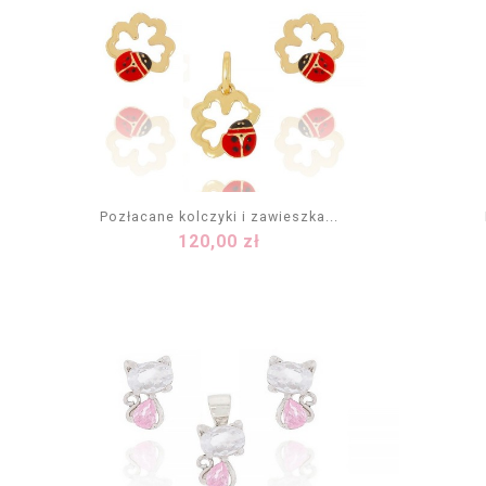
Pozłacane kolczyki i zawieszka...
Cena
120,00 zł
DODAJ DO KOSZYKA