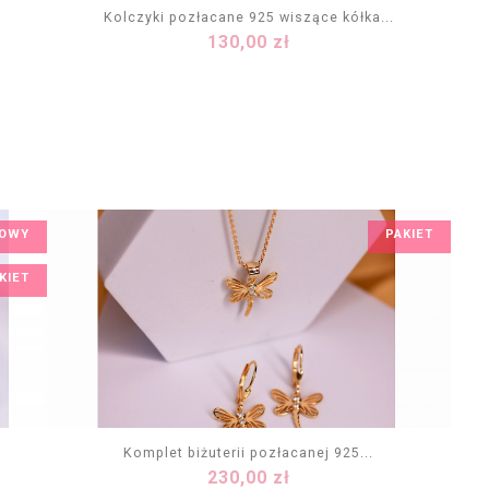
Kolczyki pozłacane 925 wiszące kółka...
Cena
130,00 zł
DODAJ DO KOSZYKA
OWY
PAKIET
KIET
Komplet biżuterii pozłacanej 925...
Cena
230,00 zł