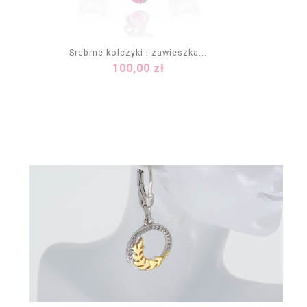
Srebrne kolczyki i zawieszka...
Cena
100,00 zł
DODAJ DO KOSZYKA