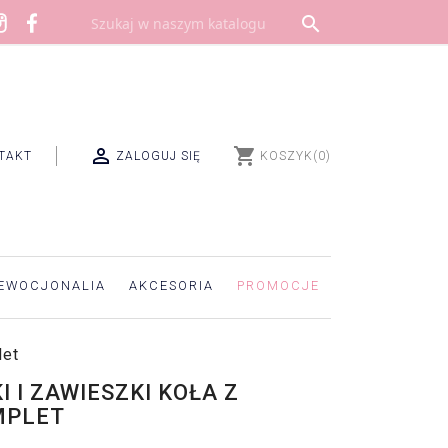


shopping_cart
TAKT
ZALOGUJ SIĘ
KOSZYK
(0)
EWOCJONALIA
AKCESORIA
PROMOCJE
let
 I ZAWIESZKI KOŁA Z
MPLET