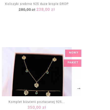
Kolczyki srebrne 925 duże krople DROP
Kolc
Cena
Cena
238,00 zł
280,00 zł
DODAJ DO KOSZYKA
podstawowa
NOWY
PAKIET
Komplet biżuterii pozłacanej 925...
Kompl
Cena
350,00 zł