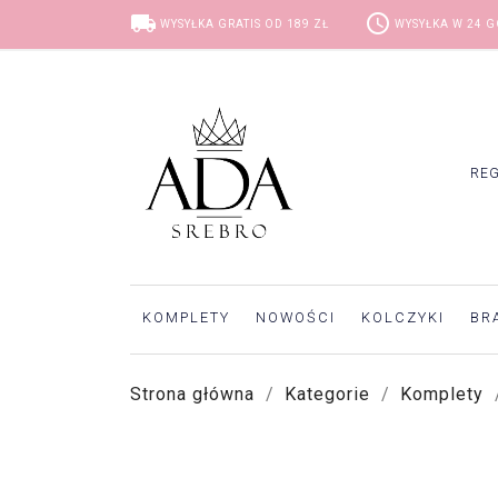
local_shipping
access_time
WYSYŁKA GRATIS OD 189 ZŁ
WYSYŁKA W 24 
RE
KOMPLETY
NOWOŚCI
KOLCZYKI
BR
Strona główna
Kategorie
Komplety