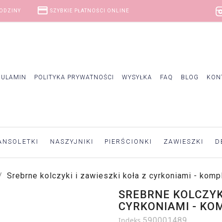
credit_card
GODZINY
SZYBKIE PŁATNOŚCI ONLINE
GULAMIN
POLITYKA PRYWATNOŚCI
WYSYŁKA
FAQ
BLOG
KON
ANSOLETKI
NASZYJNIKI
PIERŚCIONKI
ZAWIESZKI
D
Srebrne kolczyki i zawieszki koła z cyrkoniami - komp
SREBRNE KOLCZYKI
CYRKONIAMI - KO
Indeks
590001489