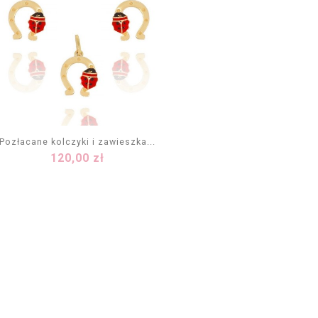
Pozłacane kolczyki i zawieszka...
Cena
120,00 zł
DODAJ DO KOSZYKA