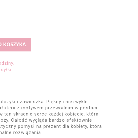
O KOSZYKA
odziny.
syłki
czyki i zawieszka. Piękny i niezwykle
biżuterii z motywem przewodnim w postaci
 ten skradnie serce każdej kobiecie, która
łoży. Całość wygląda bardzo efektownie i
tyczny pomysł na prezent dla kobiety, która
analne rozwiązania.