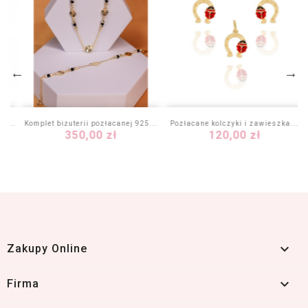
 -...
Komplet biżuterii pozłacanej 925...
Pozłacane kolczyki i zawieszka...
Cena
Cena
350,00 zł
120,00 zł

Zakupy Online

Firma