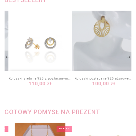
BESTSELLERY
e
Kolczyki srebrne 925 z pozłacanym...
Kolczyki pozłacane 925 ażurowe...
Cena
Cena
110,00 zł
100,00 zł
GOTOWY POMYSŁ NA PREZENT
KIET
PAKIET