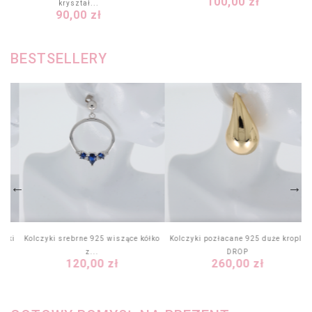
Cena
100,00 zł
kryształ...
Cena
90,00 zł
BESTSELLERY
ażki
Kolczyki srebrne 925 wiszące kółko
Kolczyki pozłacane 925 duże krople
z...
DROP
Cena
Cena
120,00 zł
260,00 zł