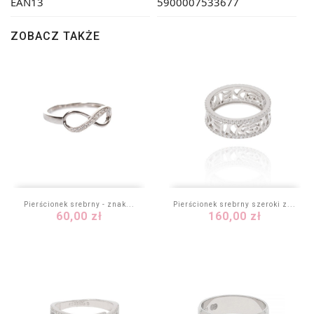
EAN13
5900007533677
ZOBACZ TAKŻE
Pierścionek srebrny - znak...
Pierścionek srebrny szeroki z...
Cena
Cena
60,00 zł
160,00 zł