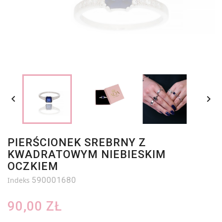


PIERŚCIONEK SREBRNY Z
KWADRATOWYM NIEBIESKIM
OCZKIEM
Indeks
590001680
90,00 ZŁ