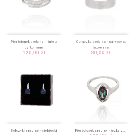
Pierścionek srebrny - linie z
Obrączka srebrna - satynowa,
cyrkoniami
fazowana
Cena
Cena
120,00 zł
80,00 zł
Kolczyki srebrne - niebieski
Pierścionek srebrny - łezka z...