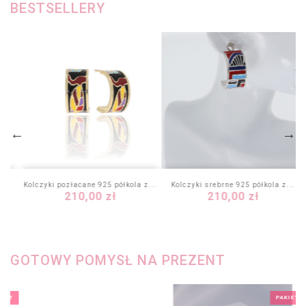
BESTSELLERY
Kolczyki pozłacane 925 półkola z...
Kolczyki srebrne 925 półkola z...
Cena
Cena
210,00 zł
210,00 zł
GOTOWY POMYSŁ NA PREZENT
KIET
PAKIET