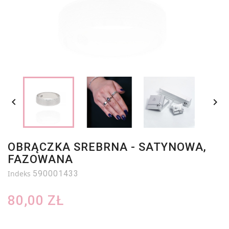


OBRĄCZKA SREBRNA - SATYNOWA,
FAZOWANA
Indeks
590001433
80,00 ZŁ