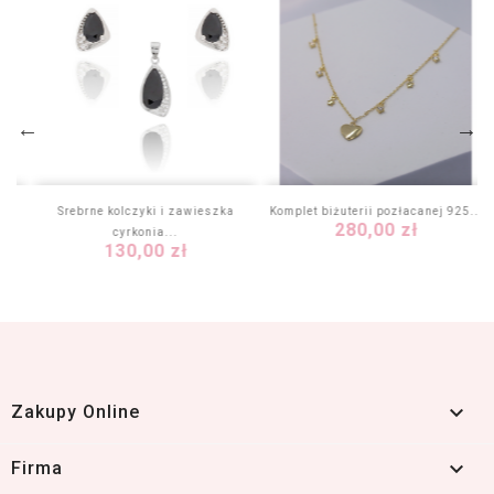
...
Srebrne kolczyki i zawieszka
Komplet biżuterii pozłacanej 925...
Cena
280,00 zł
cyrkonia...
Cena
130,00 zł

Zakupy Online

Firma