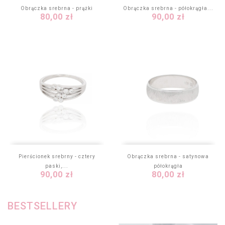
Obrączka srebrna - prążki
Obrączka srebrna - półokrągła...
Cena
Cena
80,00 zł
90,00 zł
Pierścionek srebrny - cztery
Obrączka srebrna - satynowa
paski,...
półokrągła
Cena
Cena
90,00 zł
80,00 zł
BESTSELLERY