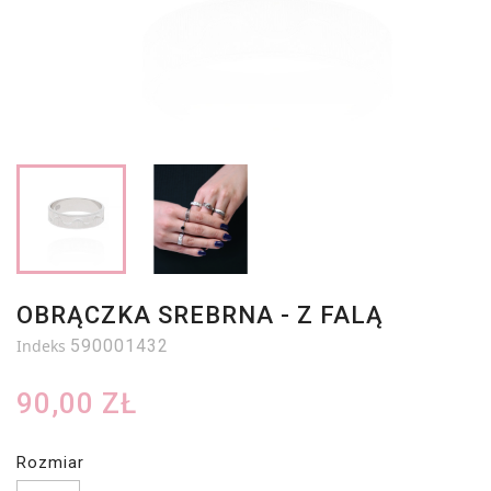
OBRĄCZKA SREBRNA - Z FALĄ
Indeks
590001432
90,00 ZŁ
Rozmiar