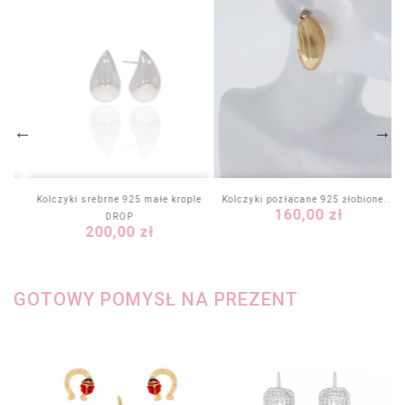
...
Kolczyki srebrne 925 małe krople
Kolczyki pozłacane 925 żłobione...
Cena
160,00 zł
DROP
Cena
200,00 zł
GOTOWY POMYSŁ NA PREZENT