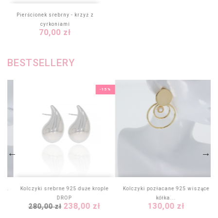
Pierścionek srebrny - krzyż z
cyrkoniami
Cena
70,00 zł
BESTSELLERY
-15%
e...
Kolczyki srebrne 925 duże krople
Kolczyki pozłacane 925 wiszące
DROP
kółka...
Cena
Cena
Cena
238,00 zł
130,00 zł
280,00 zł
podstawowa