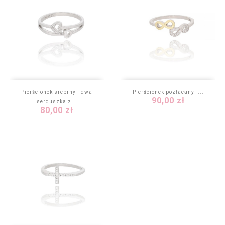
Pierścionek srebrny - dwa
Pierścionek pozłacany -...
Cena
90,00 zł
serduszka z...
Cena
80,00 zł