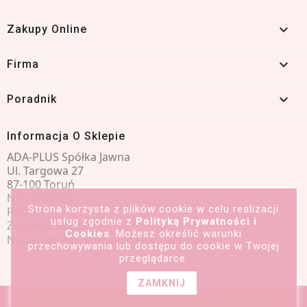

Zakupy Online

Firma

Poradnik
Informacja O Sklepie
ADA-PLUS Spółka Jawna
Ul. Targowa 27
87-100 Toruń
NIP: 8792535116
Strona korzysta z plików cookie w celu realizacji
Poland
usług zgodnie z
Polityką Prywatności i
Zadzwoń do nas:
601 491 066
Cookies
. Możesz określić warunki
Napisz do nas:
kontakt@adasrebro.pl
przechowywania lub dostępu do cookie w Twojej
przeglądarce.
ZAMKNIJ
2026 © Ada Srebro | Biżuteria srebrna i złota