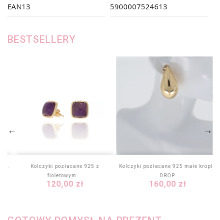
EAN13
5900007524613
BESTSELLERY
z...
Kolczyki pozłacane 925 z
Kolczyki pozłacane 925 małe krople
fioletowym...
DROP
Cena
Cena
120,00 zł
160,00 zł