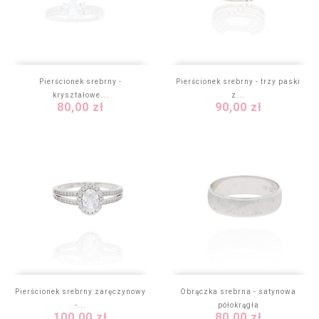
Pierścionek srebrny -
Pierścionek srebrny - trzy paski
kryształowe...
z...
Cena
Cena
80,00 zł
90,00 zł
Pierścionek srebrny zaręczynowy
Obrączka srebrna - satynowa
-...
półokrągła
Cena
Cena
100,00 zł
80,00 zł