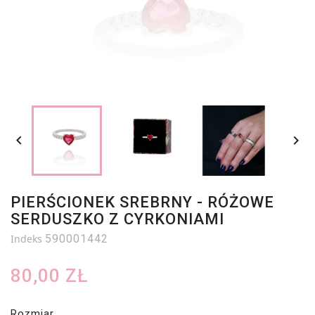


PIERŚCIONEK SREBRNY - RÓŻOWE
SERDUSZKO Z CYRKONIAMI
Indeks
590001442
80,00 ZŁ
Rozmiar