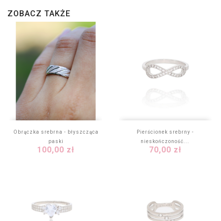
ZOBACZ TAKŻE
Obrączka srebrna - błyszcząca
Pierścionek srebrny -
paski
nieskończoność...
Cena
Cena
100,00 zł
70,00 zł