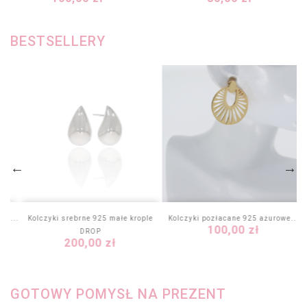
BESTSELLERY
 z...
Kolczyki srebrne 925 małe krople
Kolczyki pozłacane 925 ażurowe...
Cena
100,00 zł
DROP
Cena
200,00 zł
GOTOWY POMYSŁ NA PREZENT