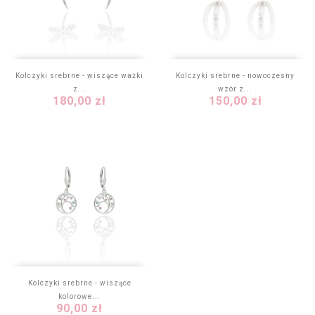
Kolczyki srebrne - wiszące ważki
Kolczyki srebrne - nowoczesny
z...
wzór z...
Cena
Cena
180,00 zł
150,00 zł
Kolczyki srebrne - wiszące
kolorowe...
Cena
90,00 zł