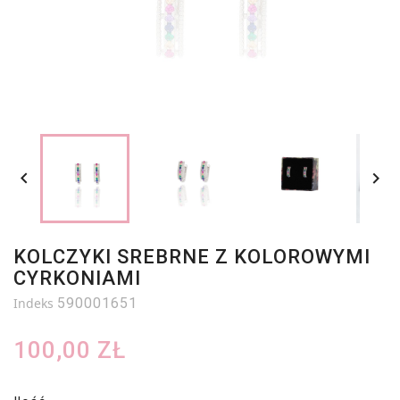


KOLCZYKI SREBRNE Z KOLOROWYMI
CYRKONIAMI
Indeks
590001651
100,00 ZŁ