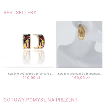
BESTSELLERY
Kolczyki pozłacane 925 półkola z...
Kolczyki pozłacane 925 żłobione...
Cena
Cena
210,00 zł
160,00 zł
GOTOWY POMYSŁ NA PREZENT