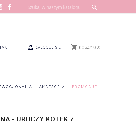


shopping_cart
TAKT
ZALOGUJ SIĘ
KOSZYK
(0)
EWOCJONALIA
AKCESORIA
PROMOCJE
NA - UROCZY KOTEK Z