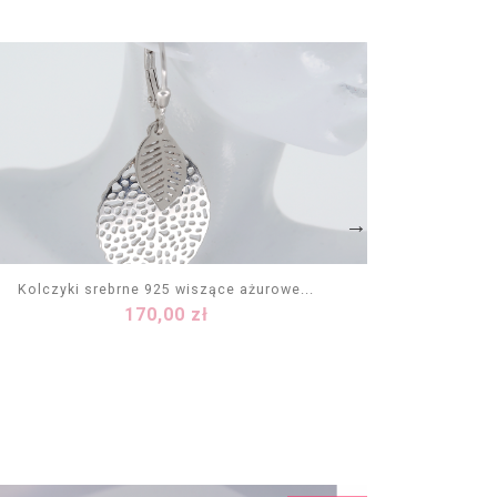
Kolczyki srebrne 925 wiszące ażurowe...
Kolczyki
Cena
170,00 zł
DODAJ DO KOSZYKA