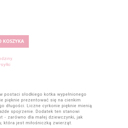
O KOSZYKA
odziny.
syłki
w postaci słodkiego kotka wypełnionego
ie pięknie prezentować się na cienkim
go długości. Liczne cyrkonie pięknie mienią
każde spojrzenie. Dodatek ten stanowi
t - zarówno dla małej dziewczynki, jak
y, która jest miłośniczką zwierząt.