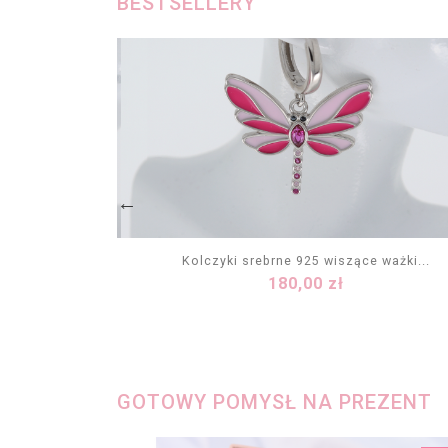
BESTSELLERY
krople DROP
Kolczyki srebrne 925 wiszące ważki...
Cena
180,00 zł
KA
DODAJ DO KOSZYKA
GOTOWY POMYSŁ NA PREZENT