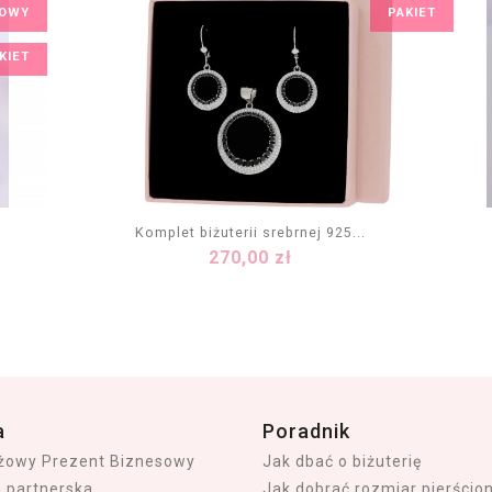
OWY
PAKIET
KIET
Komplet biżuterii srebrnej 925...
Cena
270,00 zł
DODAJ DO KOSZYKA
a
Poradnik
iżowy Prezent Biznesowy
Jak dbać o biżuterię
a partnerska
Jak dobrać rozmiar pierścio