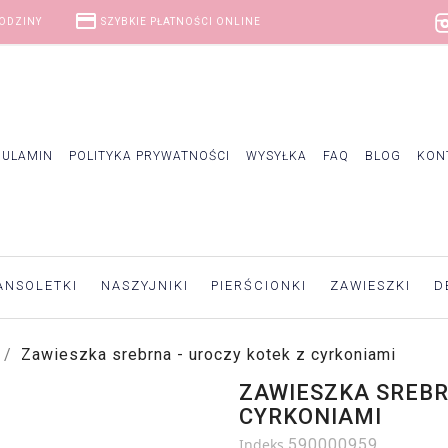
credit_card
GODZINY
SZYBKIE PŁATNOŚCI ONLINE
GULAMIN
POLITYKA PRYWATNOŚCI
WYSYŁKA
FAQ
BLOG
KON
ANSOLETKI
NASZYJNIKI
PIERŚCIONKI
ZAWIESZKI
D
Zawieszka srebrna - uroczy kotek z cyrkoniami
ZAWIESZKA SREBR
CYRKONIAMI
Indeks
590000959