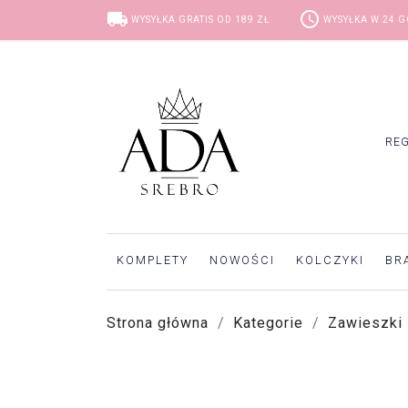
local_shipping
access_time
WYSYŁKA GRATIS OD 189 ZŁ
WYSYŁKA W 24 
RE
KOMPLETY
NOWOŚCI
KOLCZYKI
BR
Strona główna
Kategorie
Zawieszki