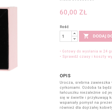
60,00 ZŁ
Ilość

DODAJ D
• Gotowy do wysłania w 24 g
• Sprawdź czasy i koszty wy
OPIS
Urocza, srebrna zawieszka 
cyrkoniami. Ozdoba ta będz
łańcuszku niezależnie od je
się w świetle i przykuwają 
wspaniały pomysł na prezen
również dla dojrzałej kobiet