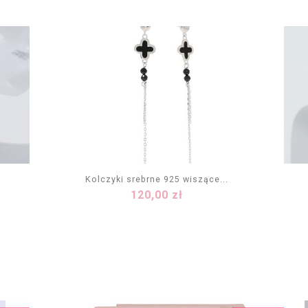
Kolczyki srebrne 925 wiszące...
Cena
120,00 zł
DODAJ DO KOSZYKA