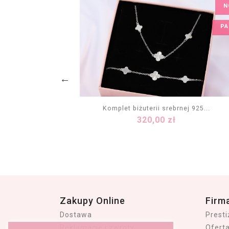
N
PA
 925 -...
Komplet biżuterii srebrnej 925...
Cena
320,00 zł
KA
DODAJ DO KOSZYKA
Zakupy Online
Firm
Dostawa
Prest
Reklamacje i zwroty
Ofert