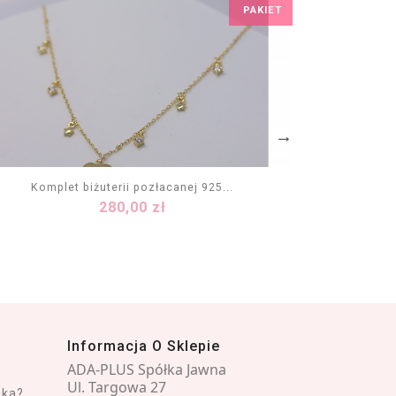
PAKIET
Komplet biżuterii pozłacanej 925...
Kompl
Cena
280,00 zł
DODAJ DO KOSZYKA
Informacja O Sklepie
ADA-PLUS Spółka Jawna
Ul. Targowa 27
nka?