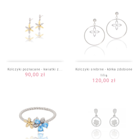
Kolczyki pozłacane - kwiatki z...
Kolczyki srebrne - kółka zdobione
Cena
90,00 zł
lilią
Cena
120,00 zł