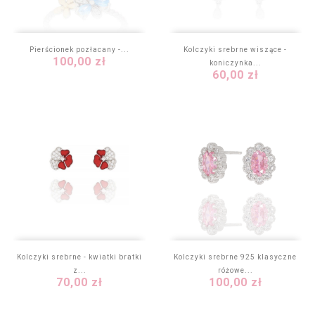
Pierścionek pozłacany -...
Kolczyki srebrne wiszące -
Cena
100,00 zł
koniczynka...
Cena
60,00 zł
Kolczyki srebrne - kwiatki bratki
Kolczyki srebrne 925 klasyczne
z...
różowe...
Cena
Cena
70,00 zł
100,00 zł