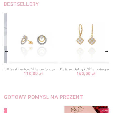
BESTSELLERY
ażki
Kolczyki srebrne 925 z pozłacanym...
Pozłacane kolczyki 925 z perłowym...
Cena
Cena
110,00 zł
160,00 zł
GOTOWY POMYSŁ NA PREZENT
KIET
PAKIET