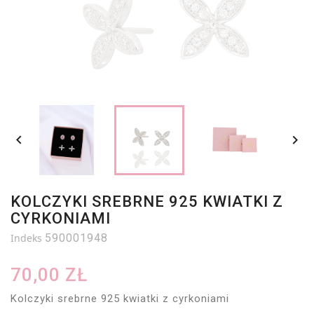


KOLCZYKI SREBRNE 925 KWIATKI Z
CYRKONIAMI
Indeks
590001948
70,00 ZŁ
Kolczyki srebrne 925 kwiatki z cyrkoniami