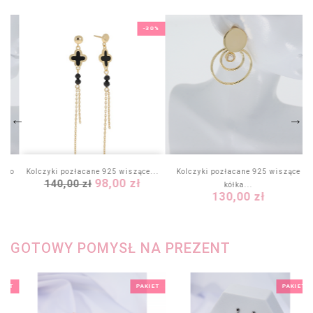
-30%
ółko
Kolczyki pozłacane 925 wiszące...
Kolczyki pozłacane 925 wiszące
Cena
Cena
98,00 zł
140,00 zł
kółka...
Cena
podstawowa
130,00 zł
GOTOWY POMYSŁ NA PREZENT
KIET
PAKIET
PAKIET