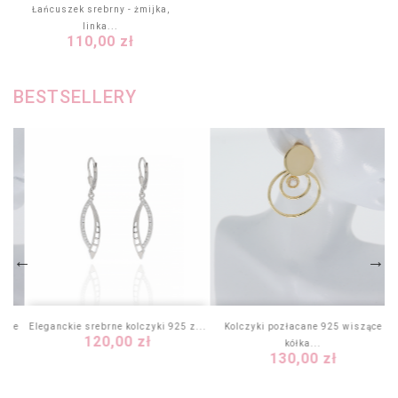
Łańcuszek srebrny - żmijka,
linka...
Cena
110,00 zł
BESTSELLERY
ople
Eleganckie srebrne kolczyki 925 z...
Kolczyki pozłacane 925 wiszące
Cena
120,00 zł
kółka...
Cena
130,00 zł