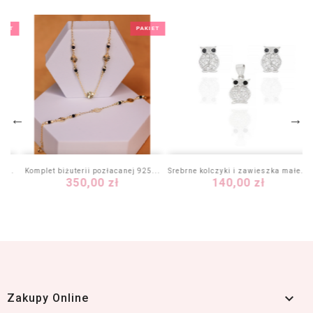
KIET
PAKIET
5...
Komplet biżuterii pozłacanej 925...
Srebrne kolczyki i zawieszka małe...
Cena
Cena
350,00 zł
140,00 zł

Zakupy Online