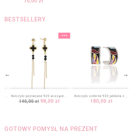
Cena
70,00 zł
BESTSELLERY
-30%
ym...
Kolczyki pozłacane 925 wiszące...
Kolczyki srebrne 925 półkola z...
Cena
Cena
Cena
98,00 zł
180,00 zł
140,00 zł
podstawowa
GOTOWY POMYSŁ NA PREZENT