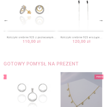
ple
Kolczyki srebrne 925 z pozłacanym...
Kolczyki srebrne 925 wiszące...
Cena
Cena
110,00 zł
120,00 zł
GOTOWY POMYSŁ NA PREZENT
KIET
PAKIET