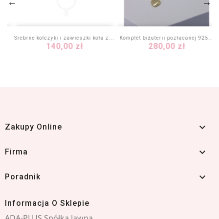
...
Srebrne kolczyki i zawieszki koła z...
Komplet biżuterii pozłacanej 925...
Cena
Cena
140,00 zł
280,00 zł

Zakupy Online

Firma

Poradnik
Informacja O Sklepie
ADA-PLUS Spółka Jawna