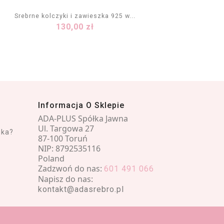
Srebrne kolczyki i zawieszka 925 w...
Komple
Cena
130,00 zł
DODAJ DO KOSZYKA
Informacja O Sklepie
ADA-PLUS Spółka Jawna
Ul. Targowa 27
nka?
87-100 Toruń
NIP: 8792535116
Poland
Zadzwoń do nas:
601 491 066
Napisz do nas:
kontakt@adasrebro.pl