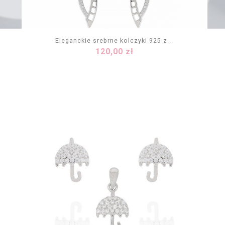
Eleganckie srebrne kolczyki 925 z...
Cena
120,00 zł
DODAJ DO KOSZYKA