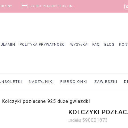
credit_card
GODZINY
SZYBKIE PŁATNOŚCI ONLINE
GULAMIN
POLITYKA PRYWATNOŚCI
WYSYŁKA
FAQ
BLOG
KON
ANSOLETKI
NASZYJNIKI
PIERŚCIONKI
ZAWIESZKI
D
Kolczyki pozłacane 925 duże gwiazdki
KOLCZYKI POZŁAC
Indeks
590001873