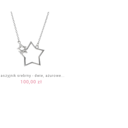
aszyjnik srebrny - dwie, ażurowe...
Cena
100,00 zł
DODAJ DO KOSZYKA