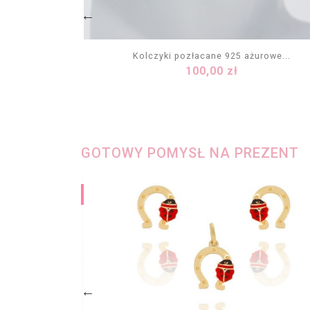
la z...
Kolczyki pozłacane 925 ażurowe...
Cena
100,00 zł
KA
DODAJ DO KOSZYKA
GOTOWY POMYSŁ NA PREZENT
PAKIET