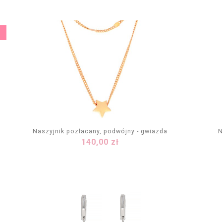
Naszyjnik pozłacany, podwójny - gwiazda
N
Cena
140,00 zł
DODAJ DO KOSZYKA