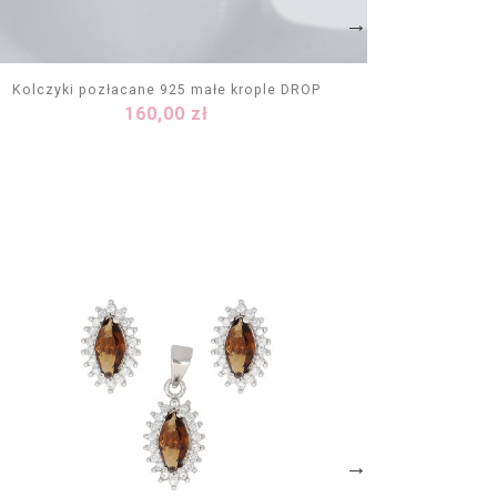
Kolczyki pozłacane 925 małe krople DROP
Naszyj
Cena
160,00 zł
DODAJ DO KOSZYKA