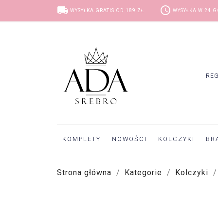
local_shipping
access_time
WYSYŁKA GRATIS OD 189 ZŁ
WYSYŁKA W 24 
RE
KOMPLETY
NOWOŚCI
KOLCZYKI
BR
Strona główna
Kategorie
Kolczyki