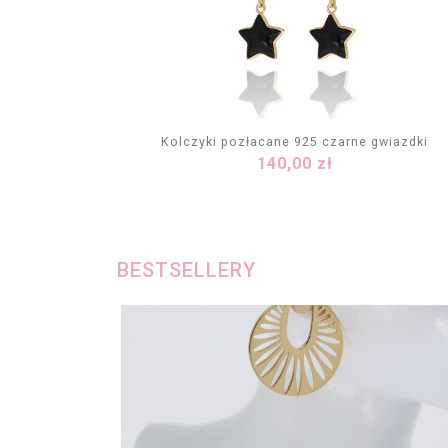
Kolczyki pozłacane 925 czarne gwiazdki
Cena
140,00 zł
DODAJ DO KOSZYKA
BESTSELLERY