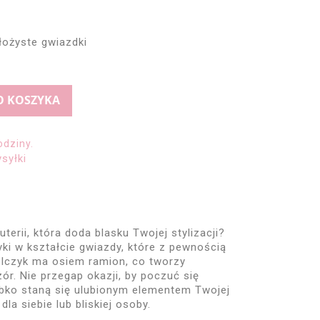
łożyste gwiazdki
O KOSZYKA
odziny.
syłki
terii, która doda blasku Twojej stylizacji?
ki w kształcie gwiazdy, które z pewnością
olczyk ma osiem ramion, co tworzy
ór. Nie przegap okazji, by poczuć się
ybko staną się ulubionym elementem Twojej
 dla siebie lub bliskiej osoby.