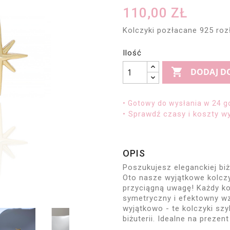
110,00 ZŁ
Kolczyki pozłacane 925 roz
Ilość

DODAJ D
• Gotowy do wysłania w 24 g
• Sprawdź czasy i koszty wy
OPIS
Poszukujesz eleganckiej biżu
Oto nasze wyjątkowe kolczy
przyciągną uwagę! Każdy k
symetryczny i efektowny wz
wyjątkowo - te kolczyki sz
biżuterii. Idealne na prezent