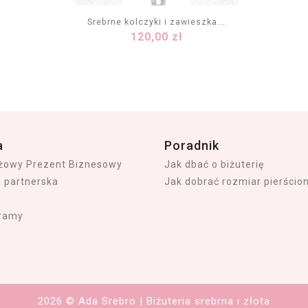
Srebrne kolczyki i zawieszka...
Cena
120,00 zł
DODAJ DO KOSZYKA
a
Poradnik
iżowy Prezent Biznesowy
Jak dbać o biżuterię
a partnerska
Jak dobrać rozmiar pierścio
ramy
2026 © Ada Srebro | Biżuteria srebrna i złota