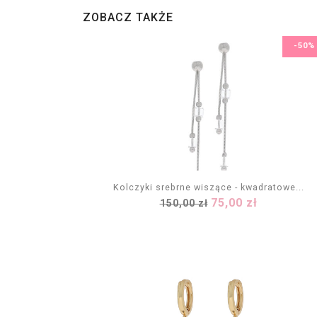
ZOBACZ TAKŻE
-50%
Kolczyki srebrne wiszące - kwadratowe...
Cena
Cena
75,00 zł
150,00 zł
DODAJ DO KOSZYKA
podstawowa