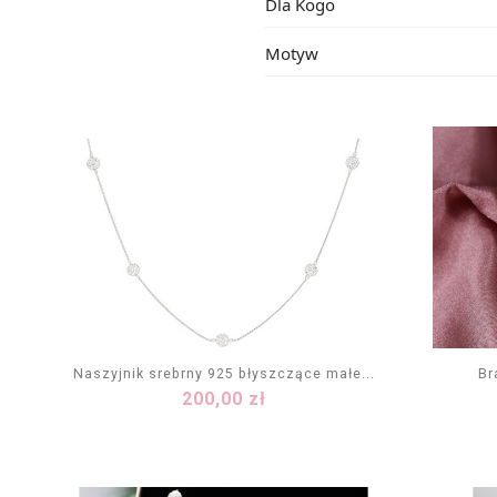
Dla Kogo
Motyw
Naszyjnik srebrny 925 błyszczące małe...
Br
Cena
200,00 zł
DODAJ DO KOSZYKA