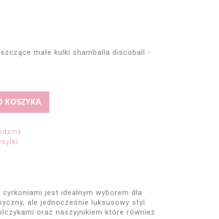
szczące małe kulki shamballa discoball -
O KOSZYKA
odziny.
syłki
 cyrkoniami jest idealnym wyborem dla
asyczny, ale jednocześnie luksusowy styl.
olczykami oraz naszyjnikiem które również