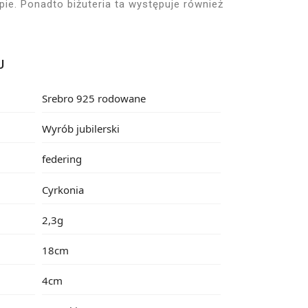
ie. Ponadto biżuteria ta występuje również
U
Srebro 925 rodowane
Wyrób jubilerski
federing
Cyrkonia
2,3g
18cm
4cm