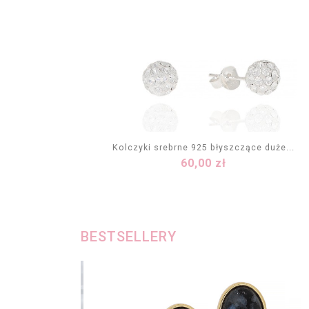
Kolczyki srebrne 925 błyszczące duże...
Cena
60,00 zł
DODAJ DO KOSZYKA
BESTSELLERY