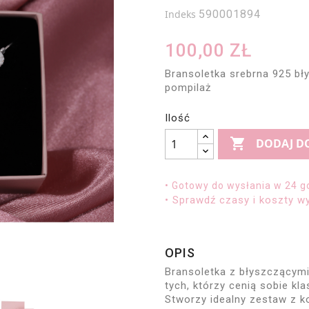
Indeks
590001894
100,00 ZŁ
Bransoletka srebrna 925 bły
pompilaż
Ilość

DODAJ D
• Gotowy do wysłania w 24 g
• Sprawdź czasy i koszty wy
OPIS
Bransoletka z błyszczącymi
tych, którzy cenią sobie kl
Stworzy idealny zestaw z k