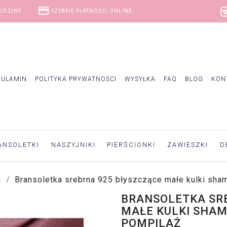
credit_card
GODZINY
SZYBKIE PŁATNOŚCI ONLINE
GULAMIN
POLITYKA PRYWATNOŚCI
WYSYŁKA
FAQ
BLOG
KON
ANSOLETKI
NASZYJNIKI
PIERŚCIONKI
ZAWIESZKI
D
i
Bransoletka srebrna 925 błyszczące małe kulki sham
BRANSOLETKA SR
MAŁE KULKI SHAM
POMPILAŻ