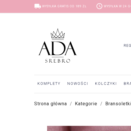
local_shipping
access_time
WYSYŁKA GRATIS OD 189 ZŁ
WYSYŁKA W 24 
RE
KOMPLETY
NOWOŚCI
KOLCZYKI
BR
Strona główna
Kategorie
Bransoletk