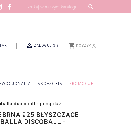


shopping_cart
TAKT
ZALOGUJ SIĘ
KOSZYK
(0)
EWOCJONALIA
AKCESORIA
PROMOCJE
balla discoball - pompilaż
EBRNA 925 BŁYSZCZĄCE
BALLA DISCOBALL -