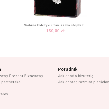
Srebrne kolczyki i zawieszka stópki z...
Cena
130,00 zł
DODAJ DO KOSZYKA
a
Poradnik
iżowy Prezent Biznesowy
Jak dbać o biżuterię
a partnerska
Jak dobrać rozmiar pierścio
ramy