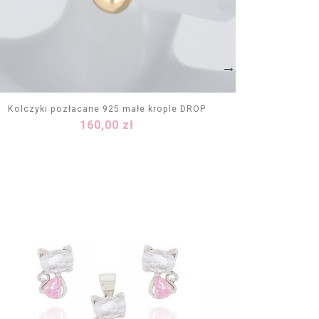
Kolczyki pozłacane 925 małe krople DROP
Kolczyki
Cena
160,00 zł
DODAJ DO KOSZYKA