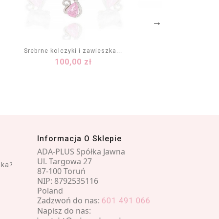
Srebrne kolczyki i zawieszka...
Komple
Cena
100,00 zł
DODAJ DO KOSZYKA
Informacja O Sklepie
ADA-PLUS Spółka Jawna
Ul. Targowa 27
nka?
87-100 Toruń
NIP: 8792535116
Poland
Zadzwoń do nas:
601 491 066
Napisz do nas: