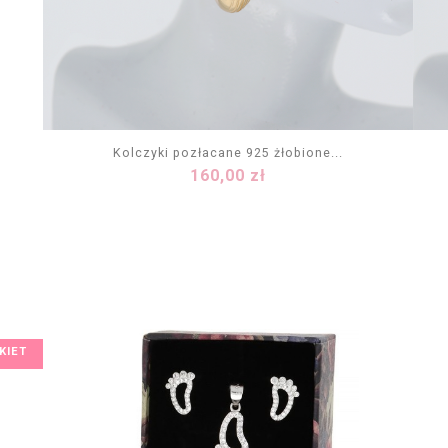
Kolczyki pozłacane 925 żłobione...
Cena
160,00 zł
DODAJ DO KOSZYKA
KIET