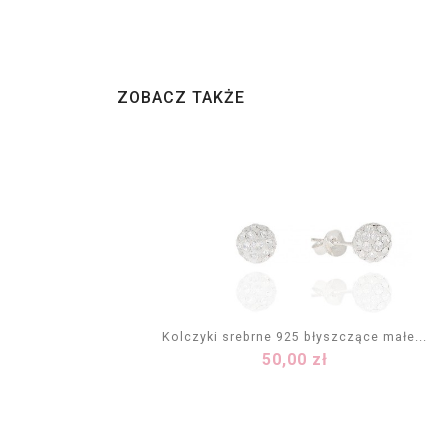
ZOBACZ TAKŻE
Kolczyki srebrne 925 błyszczące małe...
Cena
50,00 zł
DODAJ DO KOSZYKA