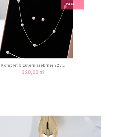
PAKIET
Komplet biżuterii srebrnej 925...
Cena
320,00 zł
DODAJ DO KOSZYKA